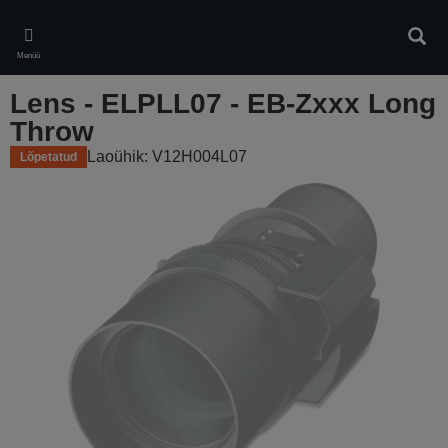
Skip
to
Otsin
main
Menüü
content
Lens - ELPLL07 - EB-Zxxx Long
Throw
Laoühik: V12H004L07
Lõpetatud