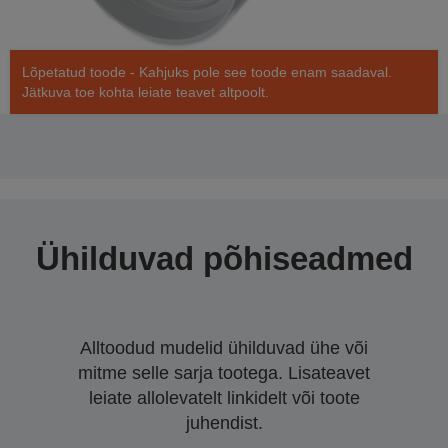
Lõpetatud toode - Kahjuks pole see toode enam saadaval.
Jätkuva toe kohta leiate teavet altpoolt.
Ühilduvad põhiseadmed
Alltoodud mudelid ühilduvad ühe või
mitme selle sarja tootega. Lisateavet
leiate allolevatelt linkidelt või toote
juhendist.