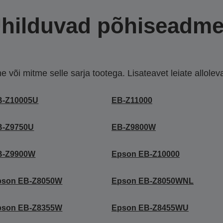
hilduvad põhiseadm
või mitme selle sarja tootega. Lisateavet leiate allolevate
B-Z10005U
EB-Z11000
B-Z9750U
EB-Z9800W
B-Z9900W
Epson EB-Z10000
pson EB-Z8050W
Epson EB-Z8050WNL
pson EB-Z8355W
Epson EB-Z8455WU