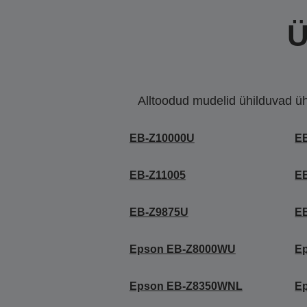
Ü
Alltoodud mudelid ühilduvad ühe 
EB-Z10000U
E
EB-Z11005
E
EB-Z9875U
E
Epson EB-Z8000WU
E
Epson EB-Z8350WNL
E