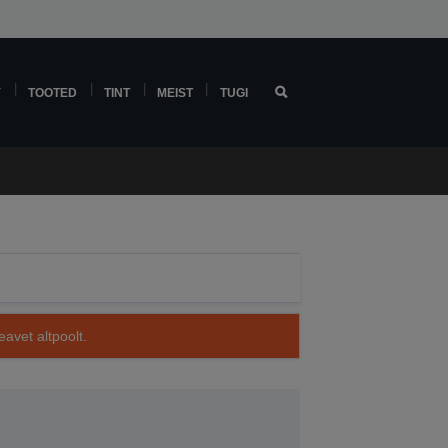
Y
TOOTED
TINT
MEIST
TUGI
avet altpoolt.