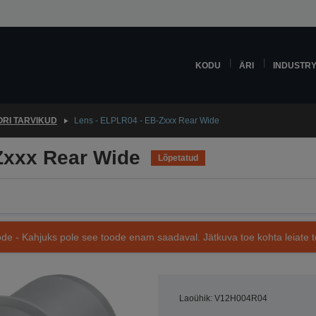
KODU
ÄRI
INDUSTR
RI TARVIKUD
Lens - ELPLR04 - EB-Zxxx Rear Wide
Zxxx Rear Wide
Lõpetatud
de - Kahjuks pole see toode enam saadaval. Jätkuva toe kohta leiate te
Laoühik: V12H004R04