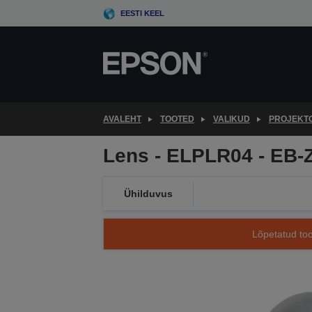
Skip
EESTI KEEL
to
main
content
AVALEHT
TOOTED
VALIKUD
PROJEKTO
Lens - ELPLR04 - EB-
Ühilduvus
Lõpetatud too