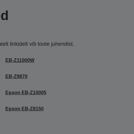
ed
lt linkidelt või toote juhendist.
EB-Z11000W
EB-Z9870
Epson EB-Z10005
Epson EB-Z8150