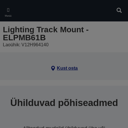
Skip
to
Otsin
main
Menüü
content
Lighting Track Mount -
ELPMB61B
Laoühik: V12H964140
Kust osta
Ühilduvad põhiseadmed