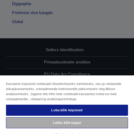
Digigraphie
Printimine otse kangale
Global
Sellers Identification
Privaatsusteabe avaldus
EU Data Act Compliance
Kasutame küpsiseid veebisaidi nõuetekohaseks toimimiseks, sisu ja reklaamide
Võtke meiega oma andmete osas ühendust
isikupärastamiseks, sotsiaalmeedia funktsioonide pakkumiseks ning liikluse
analüüsimiseks. Jagame teie infot meie veebisaidi kasutamise kohta ka meie
Cookie Information
sotsiaalmeedia-, reklaami ja analüüsipartneritega.
Luba kõik küpsised
Epsoni pühendumine juurdepääsetavusele
Lükka kõik tagasi
Autoriõigus © 2026 Seiko Epson