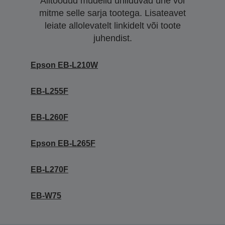
Alltoodud mudelid ühilduvad ühe või
mitme selle sarja tootega. Lisateavet
leiate allolevatelt linkidelt või toote
juhendist.
Epson EB-L210W
EB-L255F
EB-L260F
Epson EB-L265F
EB-L270F
EB-W75