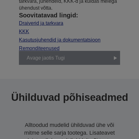
tarkvara, juhendeid, KKK-d ja kuidas meiega
ühendust võtta.
Soovitatavad lingid:
Draiverid ja tarkvara
KKK
Kasutusjuhendid ja dokumentatsioon
Remonditeenused
Avage jaotis Tugi
Ühilduvad põhiseadmed
Alltoodud mudelid ühilduvad ühe või
mitme selle sarja tootega. Lisateavet