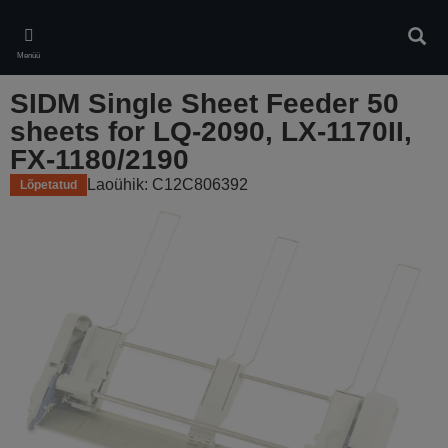
Skip
to
Otsin
main
Menüü
content
SIDM Single Sheet Feeder 50
sheets for LQ-2090, LX-1170II,
FX-1180/2190
Laoühik: C12C806392
Lõpetatud