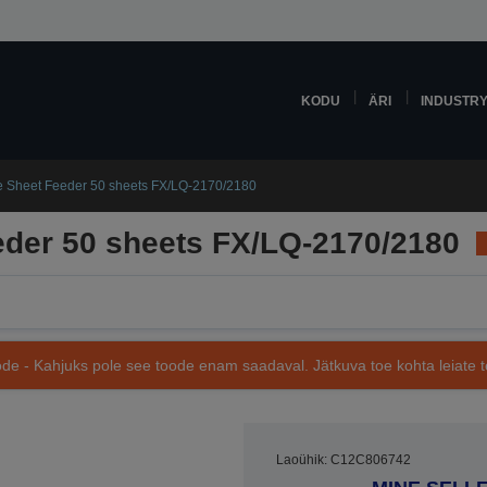
KODU
ÄRI
INDUSTR
e Sheet Feeder 50 sheets FX/LQ-2170/2180
eder 50 sheets FX/LQ-2170/2180
de - Kahjuks pole see toode enam saadaval. Jätkuva toe kohta leiate te
Laoühik: C12C806742