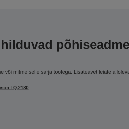
hilduvad põhiseadm
või mitme selle sarja tootega. Lisateavet leiate allolevate
pson LQ-2180