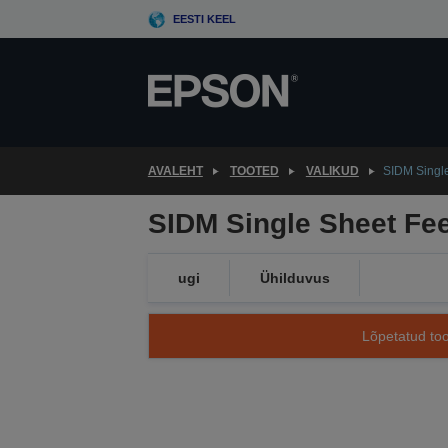
Skip
EESTI KEEL
to
main
content
AVALEHT
TOOTED
VALIKUD
SIDM Singl
SIDM Single Sheet Fe
ugi
Ühilduvus
Lõpetatud too