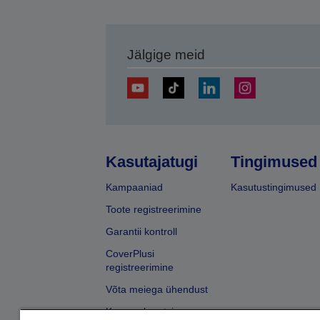
Jälgige meid
Kasutajatugi
Tingimused
Kampaaniad
Kasutustingimused
Toote registreerimine
Garantii kontroll
CoverPlusi
registreerimine
Võta meiega ühendust
Kaupmehe otsing