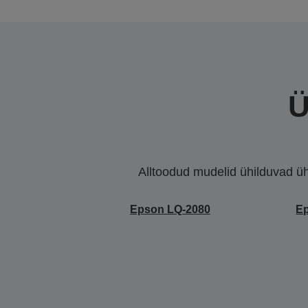
Ü
Alltoodud mudelid ühilduvad ühe 
Epson LQ-2080
E