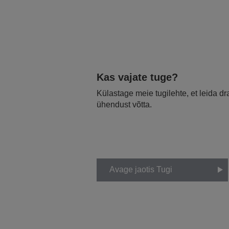
Kas vajate tuge?
Külastage meie tugilehte, et leida d
ühendust võtta.
Avage jaotis Tugi