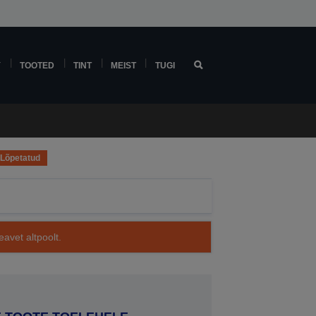
Y
TOOTED
TINT
MEIST
TUGI
Lõpetatud
avet altpoolt.