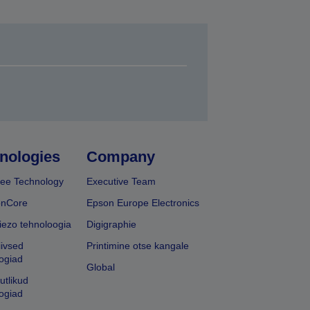
nologies
Company
ee Technology
Executive Team
onCore
Epson Europe Electronics
iezo tehnoloogia
Digigraphie
iivsed
Printimine otse kangale
ogiad
Global
utlikud
ogiad