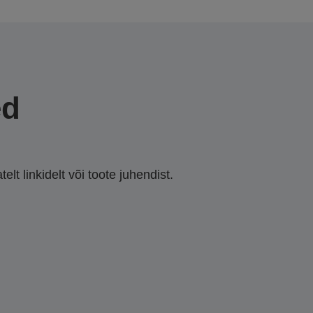
ed
lt linkidelt või toote juhendist.