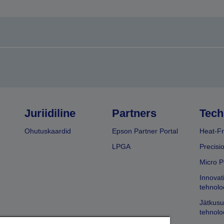
Juriidiline
Partners
Tech
Ohutuskaardid
Epson Partner Portal
Heat-Fr
LPGA
Precisi
Micro P
Innovat
tehnolo
Jätkusu
tehnolo