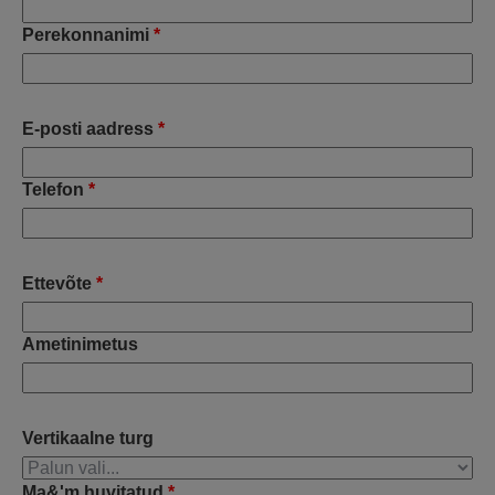
Perekonnanimi
*
E-posti aadress
*
Telefon
*
Ettevõte
*
Ametinimetus
Vertikaalne turg
Ma&'m huvitatud
*