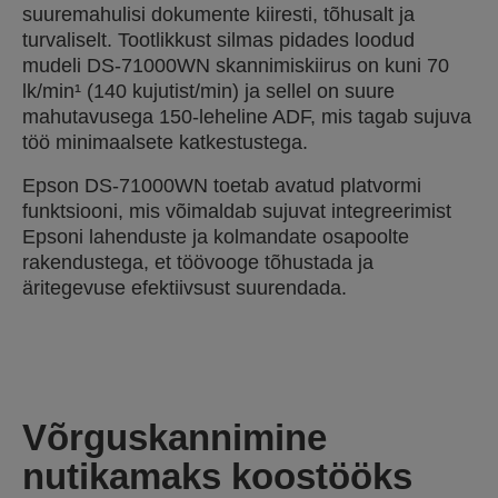
suuremahulisi dokumente kiiresti, tõhusalt ja
turvaliselt. Tootlikkust silmas pidades loodud
mudeli DS-71000WN skannimiskiirus on kuni 70
lk/min¹ (140 kujutist/min) ja sellel on suure
mahutavusega 150-leheline ADF, mis tagab sujuva
töö minimaalsete katkestustega.
Epson DS-71000WN toetab avatud platvormi
funktsiooni, mis võimaldab sujuvat integreerimist
Epsoni lahenduste ja kolmandate osapoolte
rakendustega, et töövooge tõhustada ja
äritegevuse efektiivsust suurendada.
Võrguskannimine
nutikamaks koostööks