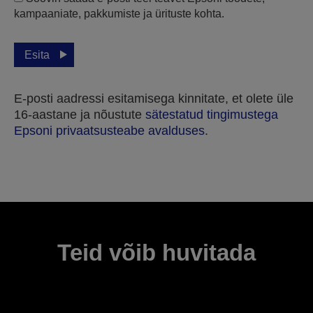
kampaaniate, pakkumiste ja ürituste kohta.
Esita
E-posti aadressi esitamisega kinnitate, et olete üle
16-aastane ja nõustute
sätestatud tingimustega
Epsoni privaatsusteabe avalduses
.
Täname, et esitasite oma taotluse.
Võtame teiega ühendust järgmise paari tööpäeva
jooksul.
Teid võib huvitada