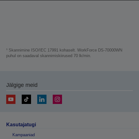
¹ Skannimine ISO/IEC 17991 kohaselt. WorkForce DS-70000WN
puhul on saadaval skannimiskiirused 70 lk/min.
Jälgige meid
Kasutajatugi
Kampaaniad