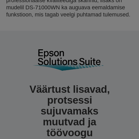
professionaalse kvaliteediga skannid, lisaks on
mudelil DS-71000WN ka auguava eemaldamise
funkstioon, mis tagab veelgi puhtamad tulemused.
Väärtust lisavad,
protsessi
sujuvamaks
muutvad ja
töövoogu