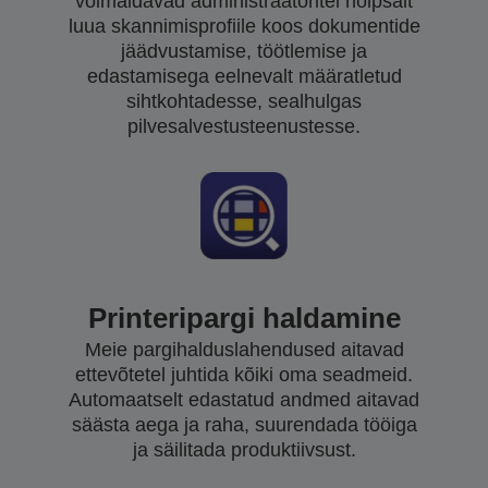
võimaldavad administraatoritel hõlpsalt
luua skannimisprofiile koos dokumentide
jäädvustamise, töötlemise ja
edastamisega eelnevalt määratletud
sihtkohtadesse, sealhulgas
pilvesalvestusteenustesse.
Printeripargi haldamine
Meie pargihalduslahendused aitavad
ettevõtetel juhtida kõiki oma seadmeid.
Automaatselt edastatud andmed aitavad
säästa aega ja raha, suurendada tööiga
ja säilitada produktiivsust.