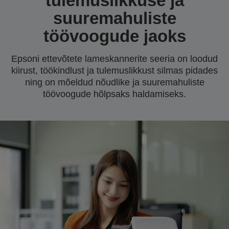
tulemuslikkuse ja
suuremahuliste
töövoogude jaoks
Epsoni ettevõtete lameskannerite seeria on loodud
kiirust, töökindlust ja tulemuslikkust silmas pidades
ning on mõeldud nõudlike ja suuremahuliste
töövoogude hõlpsaks haldamiseks.