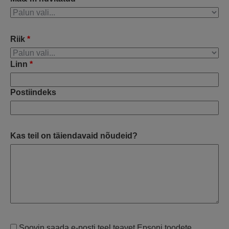
Riik
*
Linn
*
Postiindeks
Kas teil on täiendavaid nõudeid?
Soovin saada e-posti teel teavet Epsoni toodete,