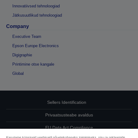
Innovatiivsed tehnoloogiad
Jätkusuutlikud tehnoloogiad
Company
Executive Team
Epson Europe Electronics
Digigraphie
Printimine otse kangale
Global
Sellers Identification
Privaatsusteabe avaldus
EU Data Act Compliance
Kasutame küpsiseid veebisaidi nõuetekohaseks toimimiseks, sisu ja reklaamide