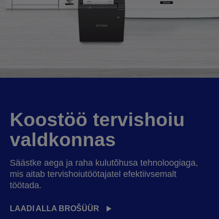
Koostöö tervishoiu
valdkonnas
Säästke aega ja raha kulutõhusa tehnoloogiaga,
mis aitab tervishoiutöötajatel efektiivsemalt
töötada.
LAADI ALLA BROŠÜÜR