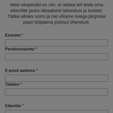
Meie eksperdid on siin, et aidata teil leida oma
ettevõtte jaoks ideaalseid lahendusi ja tooteid.
Täitke allolev vorm ja me võtame teiega järgmise
paari tööpäeva jooksul ühendust.
Eesnimi
*
Perekonnanimi
*
E-posti aadress
*
Telefon
*
Ettevõte
*