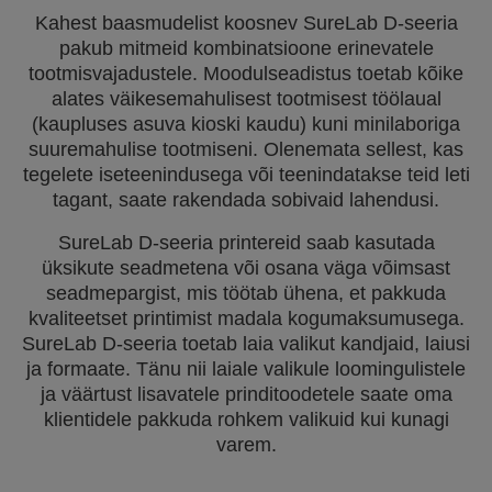
Kahest baasmudelist koosnev SureLab D-seeria
pakub mitmeid kombinatsioone erinevatele
tootmisvajadustele. Moodulseadistus toetab kõike
alates väikesemahulisest tootmisest töölaual
(kaupluses asuva kioski kaudu) kuni minilaboriga
suuremahulise tootmiseni. Olenemata sellest, kas
tegelete iseteenindusega või teenindatakse teid leti
tagant, saate rakendada sobivaid lahendusi.
SureLab D-seeria printereid saab kasutada
üksikute seadmetena või osana väga võimsast
seadmepargist, mis töötab ühena, et pakkuda
kvaliteetset printimist madala kogumaksumusega.
SureLab D-seeria toetab laia valikut kandjaid, laiusi
ja formaate. Tänu nii laiale valikule loomingulistele
ja väärtust lisavatele prinditoodetele saate oma
klientidele pakkuda rohkem valikuid kui kunagi
varem.