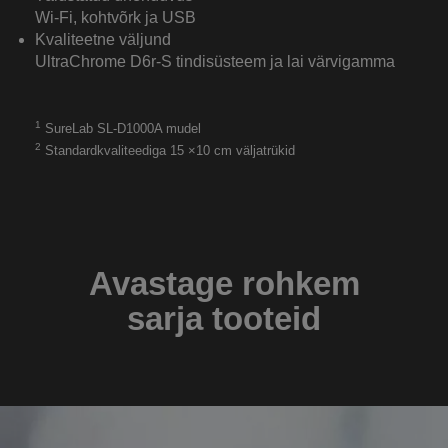
Wi-Fi, kohtvõrk ja USB
Kvaliteetne väljund
UltraChrome D6r-S tindisüsteem ja lai värvigamma
1
SureLab SL-D1000A mudel
2
Standardkvaliteediga 15 ×10 cm väljatrükid
Avastage rohkem
sarja tooteid