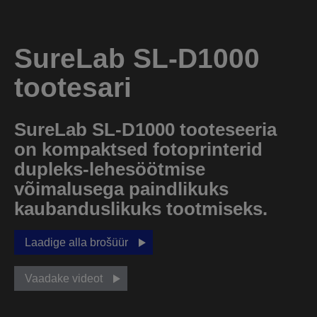
SureLab SL-D1000
tootesari
SureLab SL-D1000 tooteseeria
on kompaktsed fotoprinterid
dupleks-lehesöötmise
võimalusega paindlikuks
kaubanduslikuks tootmiseks.
Laadige alla brošüür
Vaadake videot