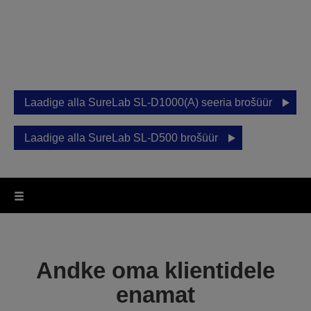
fototrükk
Epsoni SureLab D-seeriaga avaneb üha
rohkem võimalusi teie ettevõtte
laiendamiseks.
Laadige alla SureLab SL-D1000(A) seeria brošüür
Laadige alla SureLab SL-D500 brošüür
Andke oma klientidele
enamat