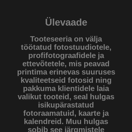
Ülevaade
Tooteseeria on välja
töötatud fotostuudiotele,
profifotograafidele ja
ettevõtetele, mis peavad
printima erinevas suuruses
kvaliteetseid fotosid ning
pakkuma klientidele laia
valikut tooteid, seal hulgas
isikupärastatud
fotoraamatuid, kaarte ja
kalendreid. Muu hulgas
sobib see järgmistele