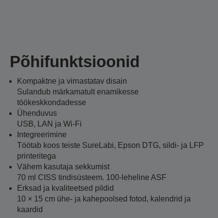
Põhifunktsioonid
Kompaktne ja virnastatav disain
Sulandub märkamatult enamikesse
töökeskkondadesse
Ühenduvus
USB, LAN ja Wi-Fi
Integreerimine
Töötab koos teiste SureLabi, Epson DTG, sildi- ja LFP
printeritega
Vähem kasutaja sekkumist
70 ml CISS tindisüsteem. 100-leheline ASF
Erksad ja kvaliteetsed pildid
10 × 15 cm ühe- ja kahepoolsed fotod, kalendrid ja
kaardid