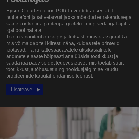
Epson Cloud Solution PORT-i veebibrauseri abil
nutitelefoni ja tahvelarvuti jaoks mõeldud erirakendusega
saate kontrollida printeripargi olekut ning seda igal ajal ja
igal pool hallata.
Tootmismonitoril on selge ja lihtsasti mõistetav graafika,
mis võimaldab teil kiiresti näha, kuidas teie printerid
töötavad. Tänu kättesaadavatele üksikasjalikele
andmetele saate hõlpsasti analüüsida tootlikkust ja
saada iga päev selget tegevusteavet, mis toetab suurt
tootlikkust ja tõhusust ning hooldusjälgimise kaudu
probleemide kauglahendamise teenust.
Lisateave