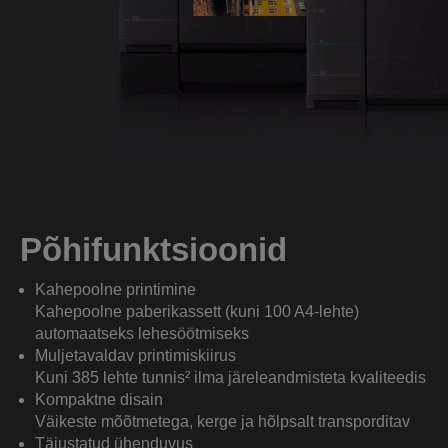
Põhifunktsioonid
Kahepoolne printimine
Kahepoolne paberikassett (kuni 100 A4-lehte)
automaatseks lehesöötmiseks
Muljetavaldav printimiskiirus
Kuni 385 lehte tunnis² ilma järeleandmisteta kvaliteedis
Kompaktne disain
Väikeste mõõtmetega, kerge ja hõlpsalt transporditav
Täiustatud ühenduvus