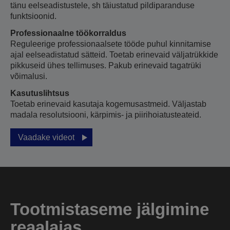
tänu eelseadistustele, sh täiustatud pildiparanduse
funktsioonid.
Professionaalne töökorraldus
Reguleerige professionaalsete tööde puhul kinnitamise
ajal eelseadistatud sätteid. Toetab erinevaid väljatrükkide
pikkuseid ühes tellimuses. Pakub erinevaid tagatrüki
võimalusi.
Kasutuslihtsus
Toetab erinevaid kasutaja kogemusastmeid. Väljastab
madala resolutsiooni, kärpimis- ja piirihoiatusteateid.
Vaadake videot
Tootmistaseme jälgimine
reaalajas