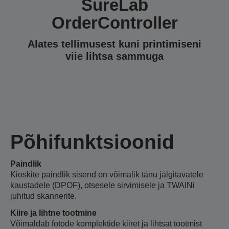
SureLab
OrderController
Alates tellimusest kuni printimiseni
viie lihtsa sammuga
Põhifunktsioonid
Paindlik
Kioskite paindlik sisend on võimalik tänu jälgitavatele
kaustadele (DPOF), otsesele sirvimisele ja TWAINi
juhitud skannerite.
Kiire ja lihtne tootmine
Võimaldab fotode komplektide kiiret ja lihtsat tootmist