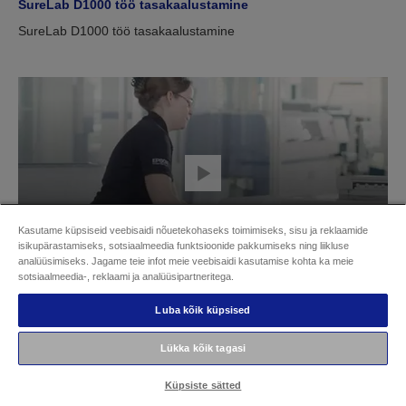
SureLab D1000 töö tasakaalustamine
SureLab D1000 töö tasakaalustamine
Kasutame küpsiseid veebisaidi nõuetekohaseks toimimiseks, sisu ja reklaamide
isikupärastamiseks, sotsiaalmeedia funktsioonide pakkumiseks ning liikluse
analüüsimiseks. Jagame teie infot meie veebisaidi kasutamise kohta ka meie
sotsiaalmeedia-, reklaami ja analüüsipartneritega.
Kuidas SureLabi kasutada
Luba kõik küpsised
Kuidas SureLabi kasutada
Lükka kõik tagasi
Küpsiste sätted