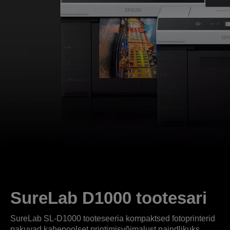
SureLab D1000 tootesari
SureLab SL-D1000 tooteseeria kompaktsed fotoprinterid
pakuvad kahepoolset printimisvõimalust paindlikuks