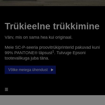
Trükieelne trükkimine
Värv, mis on sama hea kui originaal.
Meie SC-P-seeria proovitrükiprinterid pakuvad kuni
1
99% PANTONE® täpsust
. Tutvuge Epsoni
tootevalikuga juba täna.
Võtke meiega ühendust