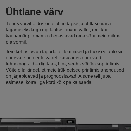
Ühtlane värv
Tõhus värvihaldus on oluline täpse ja ühtlase värvi
tagamiseks kogu digitaalse töövoo vältel; eriti kui
kaubamärgi omanikud edastavad oma sõnumeid mitmel
platvormil.
Teie kohustus on tagada, et tõmmised ja trükised ühtiksid
erinevate printerite vahel, kasutades erinevaid
tehnoloogiaid – digitaal-, lito-, veebi- või fleksoprintimist.
Võite olla kindel, et meie trükieelsed printimislahendused
on järjepidevad ja prognoositavad. Aitame teil juba
esimesel korral iga kord kõik paika saada.