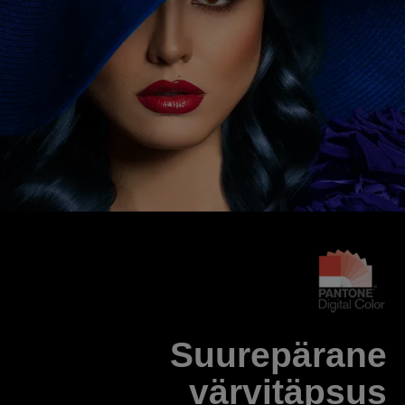
Suurepärane
värvitäpsus