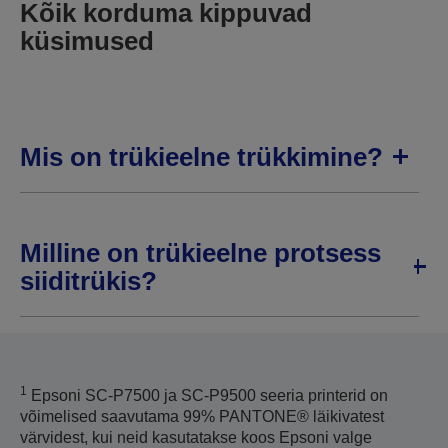
Kõik korduma kippuvad
küsimused
Mis on trükieelne trükkimine?
Milline on trükieelne protsess
siiditrükis?
1
Epsoni SC-P7500 ja SC-P9500 seeria printerid on
võimelised saavutama 99% PANTONE® läikivatest
värvidest, kui neid kasutatakse koos Epsoni valge