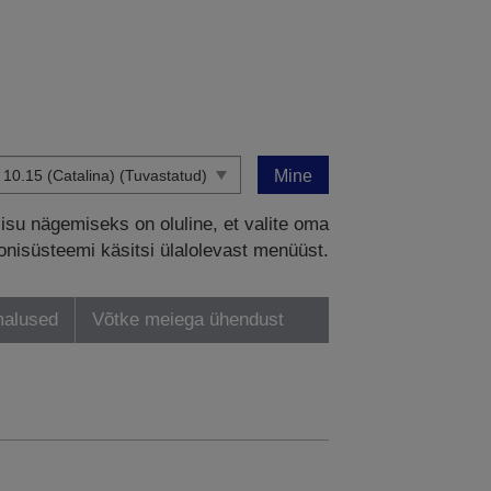
Mine
sisu nägemiseks on oluline, et valite oma
onisüsteemi käsitsi ülalolevast menüüst.
malused
Võtke meiega ühendust