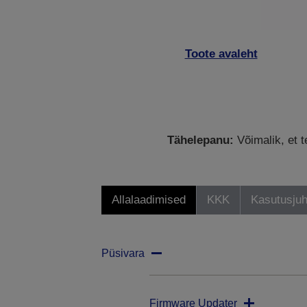
Toote avaleht
Tähelepanu:
Võimalik, et t
Allalaadimised
KKK
Kasutusjuh
Püsivara
Firmware Updater