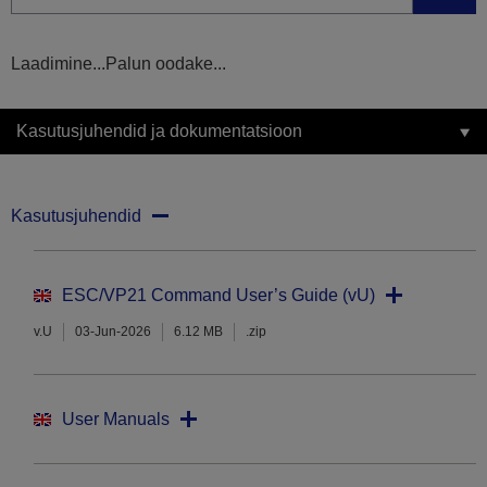
Laadimine...Palun oodake...
Kasutusjuhendid ja dokumentatsioon
Kasutusjuhendid
ESC/VP21 Command User’s Guide (vU)
v.U
03-Jun-2026
6.12 MB
.zip
User Manuals