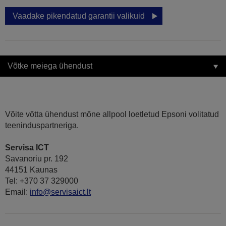
Vaadake pikendatud garantii valikuid
Võtke meiega ühendust
Võite võtta ühendust mõne allpool loetletud Epsoni volitatud
teeninduspartneriga.
Servisa ICT
Savanoriu pr. 192
44151 Kaunas
Tel: +370 37 329000
Email:
info@servisaict.lt