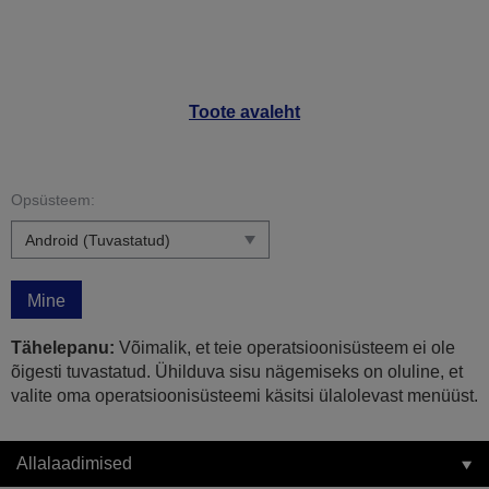
Toote avaleht
Opsüsteem:
Mine
Tähelepanu:
Võimalik, et teie operatsioonisüsteem ei ole
õigesti tuvastatud. Ühilduva sisu nägemiseks on oluline, et
valite oma operatsioonisüsteemi käsitsi ülalolevast menüüst.
Allalaadimised