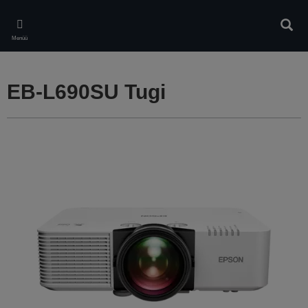
Skip
to
Otsin
main
Menüü
content
EB-L690SU Tugi