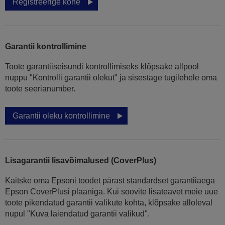
Registreerige kohe
Garantii kontrollimine
Toote garantiiseisundi kontrollimiseks klõpsake allpool
nuppu "Kontrolli garantii olekut" ja sisestage tugilehele oma
toote seerianumber.
Garantii oleku kontrollimine
Lisagarantii lisavõimalused (CoverPlus)
Kaitske oma Epsoni toodet pärast standardset garantiiaega
Epson CoverPlusi plaaniga. Kui soovite lisateavet meie uue
toote pikendatud garantii valikute kohta, klõpsake alloleval
nupul "Kuva laiendatud garantii valikud".