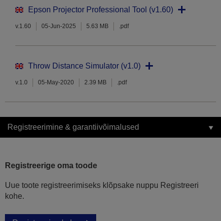
Epson Projector Professional Tool (v1.60)
v.1.60
05-Jun-2025
5.63 MB
.pdf
Throw Distance Simulator (v1.0)
v.1.0
05-May-2020
2.39 MB
.pdf
Registreerimine & garantiivõimalused
Registreerige oma toode
Uue toote registreerimiseks klõpsake nuppu Registreeri
kohe.