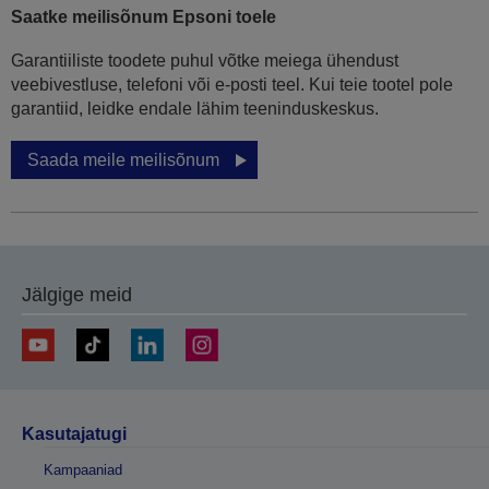
Saatke meilisõnum Epsoni toele
Garantiiliste toodete puhul võtke meiega ühendust
veebivestluse, telefoni või e-posti teel. Kui teie tootel pole
garantiid, leidke endale lähim teeninduskeskus.
Saada meile meilisõnum
Jälgige meid
Kasutajatugi
Kampaaniad