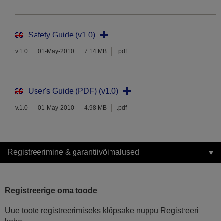
Safety Guide (v1.0)
v.1.0
01-May-2010
7.14 MB
.pdf
User's Guide (PDF) (v1.0)
v.1.0
01-May-2010
4.98 MB
.pdf
Registreerimine & garantiivõimalused
Registreerige oma toode
Uue toote registreerimiseks klõpsake nuppu Registreeri