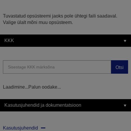
Tuvastatud opsüsteemi jaoks pole ühtegi faili saadaval.
Valige ülalt mõni muu opsüsteem.
KKK
Otsi
Laadimine...Palun oodake...
Kasutusjuhendid ja dokumentatsioon
Kasutusjuhendid