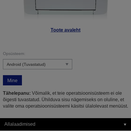
Toote avaleht
Opsüsteem:
Mine
Tähelepanu:
Võimalik, et teie operatsioonisüsteem ei ole
õigesti tuvastatud. Ühilduva sisu nägemiseks on oluline, et
valite oma operatsioonisüsteemi käsitsi ülalolevast menüüst.
Allalaadimised