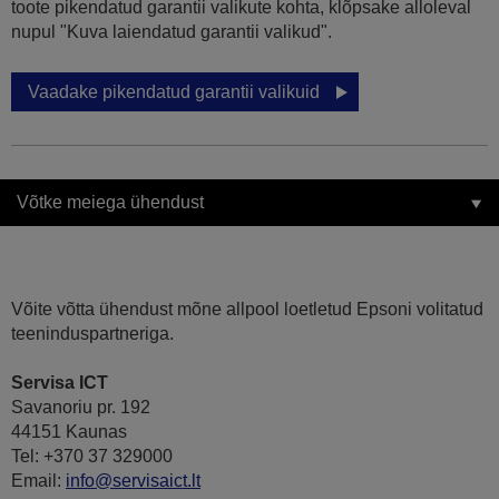
toote pikendatud garantii valikute kohta, klõpsake alloleval
nupul "Kuva laiendatud garantii valikud".
Vaadake pikendatud garantii valikuid
Võtke meiega ühendust
Võite võtta ühendust mõne allpool loetletud Epsoni volitatud
teeninduspartneriga.
Servisa ICT
Savanoriu pr. 192
44151 Kaunas
Tel: +370 37 329000
Email:
info@servisaict.lt