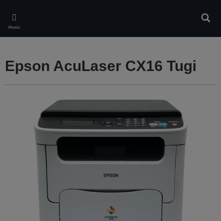
Skip
to
Otsin
main
Menüü
content
Epson AcuLaser CX16 Tugi