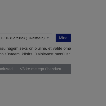
Mine
sisu nägemiseks on oluline, et valite oma
onisüsteemi käsitsi ülalolevast menüüst.
malused
Võtke meiega ühendust