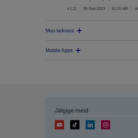
v.1.11
08-Sep-2023
61.55 MB
.z
Muu tarkvara
Mobile Apps
Jälgige meid