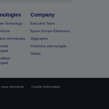
nologies
Company
ee Technology
Executive Team
onCore
Epson Europe Electronics
iezo tehnoloogia
Digigraphie
iivsed
Printimine otse kangale
ogiad
Global
utlikud
ogiad
 osas ühendust
Cookie Information