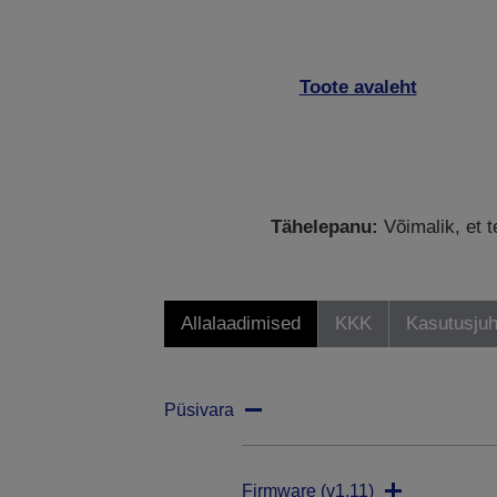
Toote avaleht
Tähelepanu:
Võimalik, et t
Allalaadimised
KKK
Kasutusjuh
Püsivara
Firmware (v1.11)