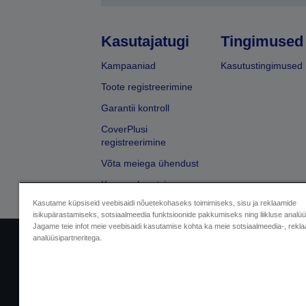
Kasutajatugi
Tingimused
Kampaaniad
Kasutustingimused
Toote registreerimine
Garantii kontroll
CoverPlusi
registreerimine
Võta meiega ühendust
Kaupmehe otsing
Kasutame küpsiseid veebisaidi nõuetekohaseks toimimiseks, sisu ja reklaamide
isikupärastamiseks, sotsiaalmeedia funktsioonide pakkumiseks ning liikluse analü
Jagame teie infot meie veebisaidi kasutamise kohta ka meie sotsiaalmeedia-, rekla
analüüsipartneritega.
Sellers Identification
Privaatsusteabe