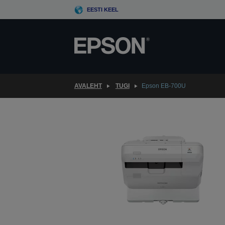
Skip
EESTI KEEL
to
main
content
AVALEHT
TUGI
Epson EB-700U