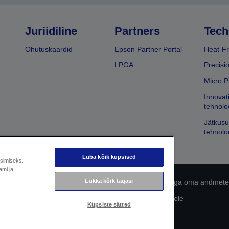
Juriidiline
Partners
Tech
Ohutuskaardid
Epson Partner Portal
Heat-Fr
LPGA
Precisi
Micro P
Innovat
tehnolo
Jätkusu
tehnolo
Luba kõik küpsised
üsimiseks.
ami ja
Lükka kõik tagasi
 avaldus
EU Data Act Compliance
Võtke meiega oma andmete
Epsoni pühendumine juurdepääsetavusele
Küpsiste sätted
Autoriõigus © 2026 Seiko Epson