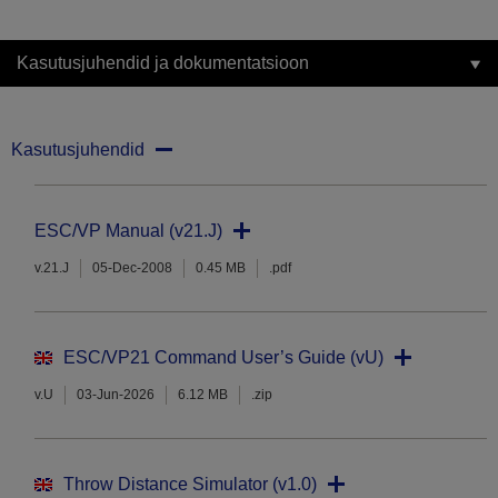
Kasutusjuhendid ja dokumentatsioon
Kasutusjuhendid
ESC/VP Manual (v21.J)
v.21.J
05-Dec-2008
0.45 MB
.pdf
ESC/VP21 Command User’s Guide (vU)
v.U
03-Jun-2026
6.12 MB
.zip
Throw Distance Simulator (v1.0)