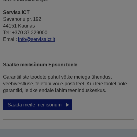
Servisa ICT
Savanoriu pr. 192
44151 Kaunas
Tel: +370 37 329000
Email:
info@servisaict.lt
Saatke meilisõnum Epsoni toele
Garantiiliste toodete puhul võtke meiega ühendust
veebivestluse, telefoni või e-posti teel. Kui teie tootel pole
garantiid, leidke endale lähim teeninduskeskus.
Saada meile meilisõnum