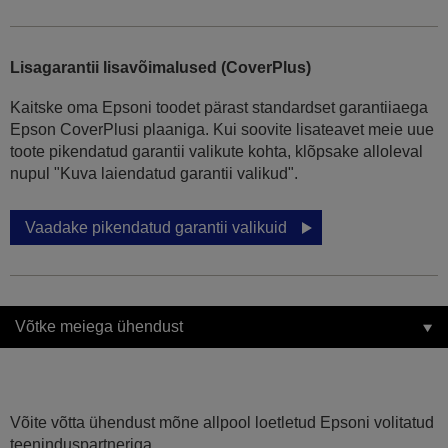
Lisagarantii lisavõimalused (CoverPlus)
Kaitske oma Epsoni toodet pärast standardset garantiiaega
Epson CoverPlusi plaaniga. Kui soovite lisateavet meie uue
toote pikendatud garantii valikute kohta, klõpsake alloleval
nupul "Kuva laiendatud garantii valikud".
Vaadake pikendatud garantii valikuid
Võtke meiega ühendust
Võite võtta ühendust mõne allpool loetletud Epsoni volitatud
teeninduspartneriga.