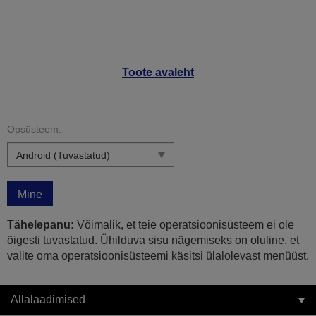
Toote avaleht
Opsüsteem:
Mine
Tähelepanu:
Võimalik, et teie operatsioonisüsteem ei ole
õigesti tuvastatud. Ühilduva sisu nägemiseks on oluline, et
valite oma operatsioonisüsteemi käsitsi ülalolevast menüüst.
Allalaadimised