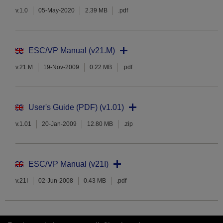
v.1.0
05-May-2020
2.39 MB
.pdf
ESC/VP Manual (v21.M)
v.21.M
19-Nov-2009
0.22 MB
.pdf
User's Guide (PDF) (v1.01)
v.1.01
20-Jan-2009
12.80 MB
.zip
ESC/VP Manual (v21I)
v.21I
02-Jun-2008
0.43 MB
.pdf