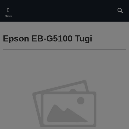
Skip
to
Otsin
main
Menüü
content
Epson EB-G5100 Tugi