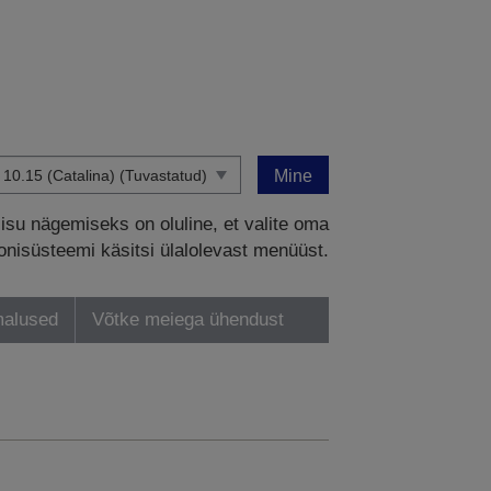
Mine
sisu nägemiseks on oluline, et valite oma
onisüsteemi käsitsi ülalolevast menüüst.
malused
Võtke meiega ühendust