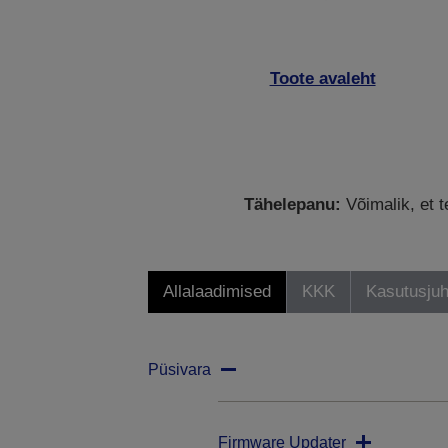
Toote avaleht
Tähelepanu:
Võimalik, et t
Allalaadimised
KKK
Kasutusjuh
Püsivara
Firmware Updater