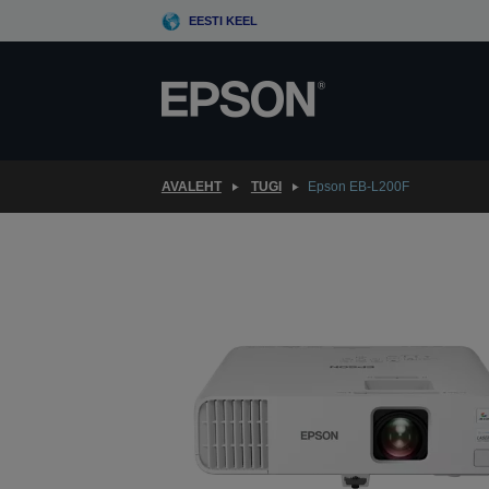
Skip
EESTI KEEL
to
main
content
AVALEHT
TUGI
Epson EB-L200F