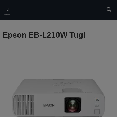
Skip
to
Otsin
main
Menüü
content
Epson EB-L210W Tugi