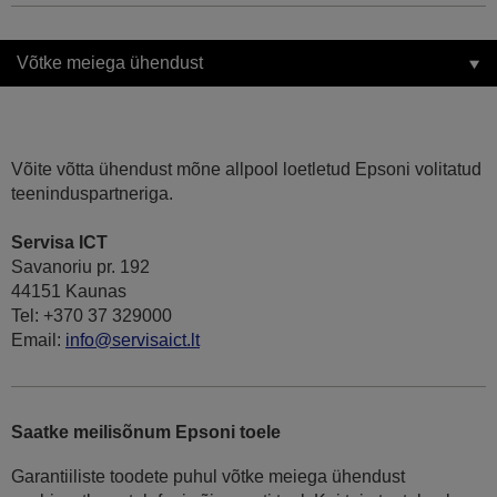
Võtke meiega ühendust
Võite võtta ühendust mõne allpool loetletud Epsoni volitatud
teeninduspartneriga.
Servisa ICT
Savanoriu pr. 192
44151 Kaunas
Tel: +370 37 329000
Email:
info@servisaict.lt
Saatke meilisõnum Epsoni toele
Garantiiliste toodete puhul võtke meiega ühendust