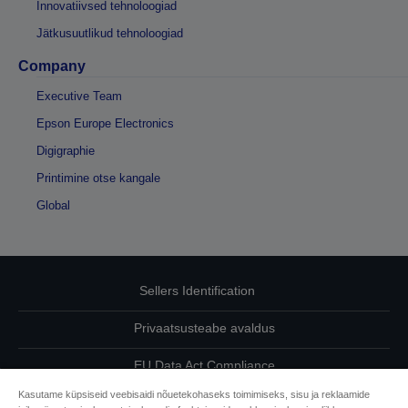
Innovatiivsed tehnoloogiad
Jätkusuutlikud tehnoloogiad
Company
Executive Team
Epson Europe Electronics
Digigraphie
Printimine otse kangale
Global
Sellers Identification
Privaatsusteabe avaldus
EU Data Act Compliance
Kasutame küpsiseid veebisaidi nõuetekohaseks toimimiseks, sisu ja reklaamide
Võtke meiega oma andmete osas ühendust