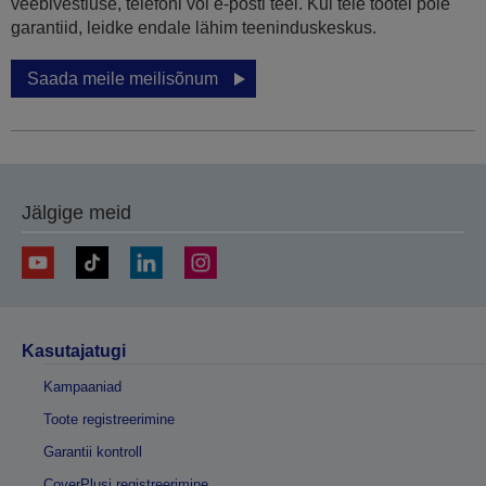
veebivestluse, telefoni või e-posti teel. Kui teie tootel pole
garantiid, leidke endale lähim teeninduskeskus.
Saada meile meilisõnum
Jälgige meid
Kasutajatugi
Kampaaniad
Toote registreerimine
Garantii kontroll
CoverPlusi registreerimine