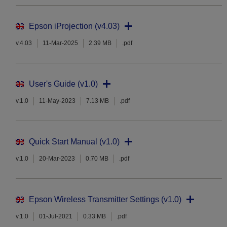
Epson iProjection (v4.03)
v.4.03
11-Mar-2025
2.39 MB
.pdf
User's Guide (v1.0)
v.1.0
11-May-2023
7.13 MB
.pdf
Quick Start Manual (v1.0)
v.1.0
20-Mar-2023
0.70 MB
.pdf
Epson Wireless Transmitter Settings (v1.0)
v.1.0
01-Jul-2021
0.33 MB
.pdf