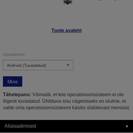
Toote avaleht
Opsüsteem:
Mine
Tähelepanu:
Võimalik, et teie operatsioonisüsteem ei ole
õigesti tuvastatud. Ühilduva sisu nägemiseks on oluline, et
valite oma operatsioonisüsteemi käsitsi ülalolevast menüüst.
Allalaadimised