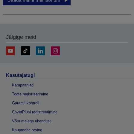
Saada meile meilisõnum
Jälgige meid
Kasutajatugi
Kampaaniad
Toote registreerimine
Garantii kontroll
CoverPlusi registreerimine
Võta meiega ühendust
Kaupmehe otsing