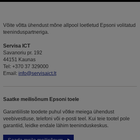
Võite võtta ühendust mõne allpool loetletud Epsoni volitatud
teeninduspartneriga.
Servisa ICT
Savanoriu pr. 192
44151 Kaunas
Tel: +370 37 329000
Email:
info@servisaict.lt
Saatke meilisõnum Epsoni toele
Garantiiliste toodete puhul võtke meiega ühendust
veebivestluse, telefoni või e-posti teel. Kui teie tootel pole
garantiid, leidke endale lähim teeninduskeskus.