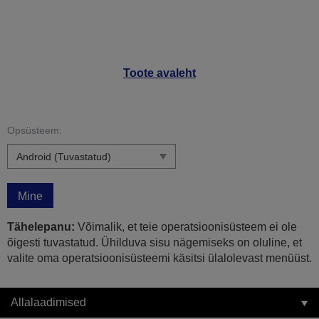
Toote avaleht
Opsüsteem:
Mine
Tähelepanu:
Võimalik, et teie operatsioonisüsteem ei ole
õigesti tuvastatud. Ühilduva sisu nägemiseks on oluline, et
valite oma operatsioonisüsteemi käsitsi ülalolevast menüüst.
Allalaadimised