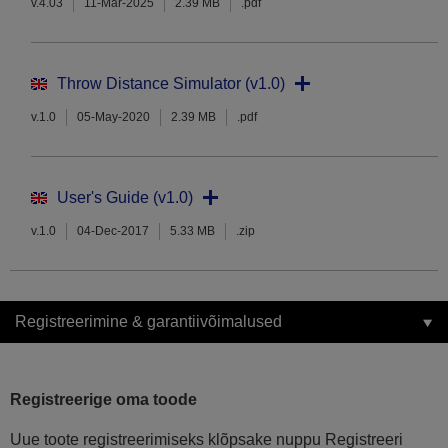
v.4.03
11-Mar-2025
2.39 MB
.pdf
Throw Distance Simulator (v1.0)
v.1.0
05-May-2020
2.39 MB
.pdf
User's Guide (v1.0)
v.1.0
04-Dec-2017
5.33 MB
.zip
Registreerimine & garantiivõimalused
Registreerige oma toode
Uue toote registreerimiseks klõpsake nuppu Registreeri