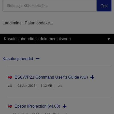
Otsi
Laadimine...Palun oodake...
Kasutusjuhendid ja dokumentatsioon
Kasutusjuhendid
ESC/VP21 Command User’s Guide (vU)
v.U
03-Jun-2026
6.12 MB
.zip
Epson iProjection (v4.03)