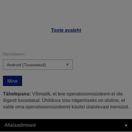
Toote avaleht
Opsüsteem:
Mine
Tähelepanu:
Võimalik, et teie operatsioonisüsteem ei ole
õigesti tuvastatud. Ühilduva sisu nägemiseks on oluline, et
valite oma operatsioonisüsteemi käsitsi ülalolevast menüüst.
Allalaadimised