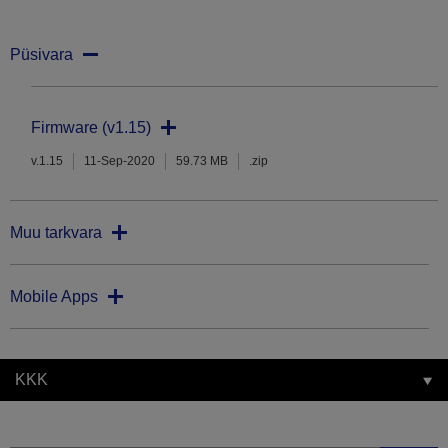
Püsivara
Firmware (v1.15)
v.1.15
11-Sep-2020
59.73 MB
.zip
Muu tarkvara
Mobile Apps
KKK