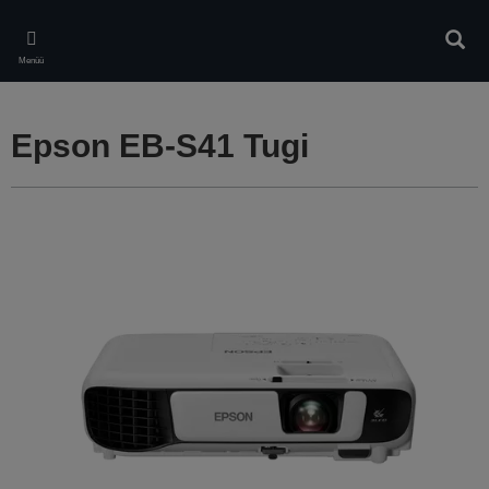
Skip
to
Otsin
main
Menüü
content
Epson EB-S41 Tugi