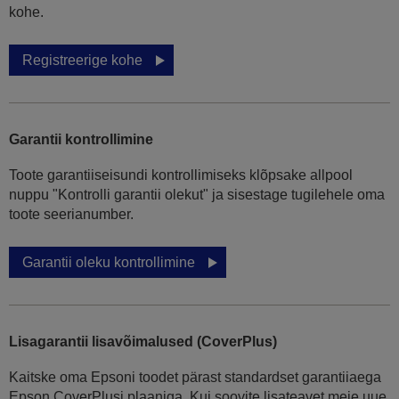
kohe.
Registreerige kohe
Garantii kontrollimine
Toote garantiiseisundi kontrollimiseks klõpsake allpool
nuppu "Kontrolli garantii olekut" ja sisestage tugilehele oma
toote seerianumber.
Garantii oleku kontrollimine
Lisagarantii lisavõimalused (CoverPlus)
Kaitske oma Epsoni toodet pärast standardset garantiiaega
Epson CoverPlusi plaaniga. Kui soovite lisateavet meie uue