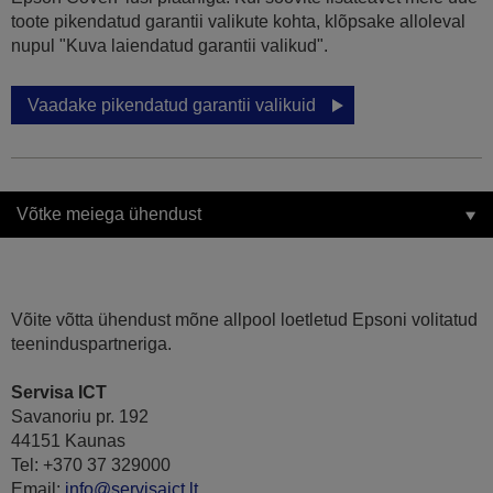
toote pikendatud garantii valikute kohta, klõpsake alloleval
nupul "Kuva laiendatud garantii valikud".
Vaadake pikendatud garantii valikuid
Võtke meiega ühendust
Võite võtta ühendust mõne allpool loetletud Epsoni volitatud
teeninduspartneriga.
Servisa ICT
Savanoriu pr. 192
44151 Kaunas
Tel: +370 37 329000
Email:
info@servisaict.lt