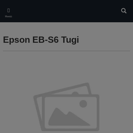
Skip
to
Otsin
main
Menüü
content
Epson EB-S6 Tugi