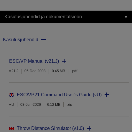
Kasutusjuhendid ja dokumentatsioon
Kasutusjuhendid
ESC/VP Manual (v21.J)
v.21.J
05-Dec-2008
0.45 MB
.pdf
ESC/VP21 Command User’s Guide (vU)
v.U
03-Jun-2026
6.12 MB
.zip
Throw Distance Simulator (v1.0)