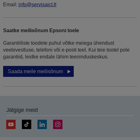
Email:
info@servisaict.lt
Saatke meilisõnum Epsoni toele
Garantiiliste toodete puhul võtke meiega ühendust
veebivestluse, telefoni või e-posti teel. Kui teie tootel pole
garantiid, leidke endale lähim teeninduskeskus.
Saada meile meilisõnum
Jälgige meid