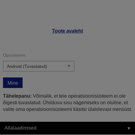
Toote avaleht
Opsüsteem:
Mine
Tähelepanu:
Võimalik, et teie operatsioonisüsteem ei ole
õigesti tuvastatud. Ühilduva sisu nägemiseks on oluline, et
valite oma operatsioonisüsteemi käsitsi ülalolevast menüüst.
Allalaadimised