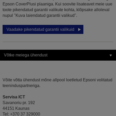
Epson CoverPlusi plaaniga. Kui soovite lisateavet meie uue
toote pikendatud garantii valikute kohta, klõpsake alloleval
nupul "Kuva laiendatud garantii valikud".
Vaadake pikendatud garantii valikuid
Võtke meiega ühendust
Võite võtta ühendust mõne allpool loetletud Epsoni volitatud
teeninduspartneriga.
Servisa ICT
Savanoriu pr. 192
44151 Kaunas
Tel: +370 37 329000