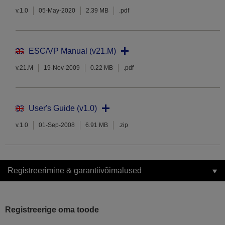
v.1.0
05-May-2020
2.39 MB
.pdf
ESC/VP Manual (v21.M)
v.21.M
19-Nov-2009
0.22 MB
.pdf
User's Guide (v1.0)
v.1.0
01-Sep-2008
6.91 MB
.zip
Registreerimine & garantiivõimalused
Registreerige oma toode