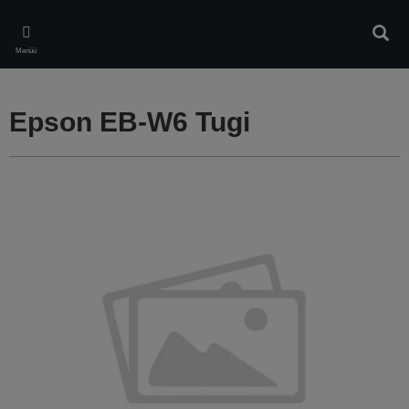
Skip
to
Otsin
main
Menüü
content
Epson EB-W6 Tugi