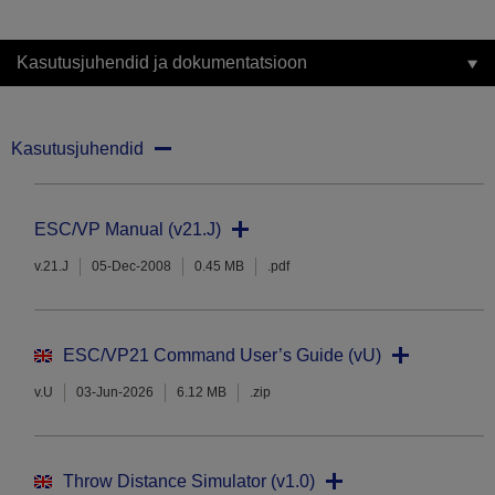
Kasutusjuhendid ja dokumentatsioon
Kasutusjuhendid
ESC/VP Manual (v21.J)
v.21.J
05-Dec-2008
0.45 MB
.pdf
ESC/VP21 Command User’s Guide (vU)
v.U
03-Jun-2026
6.12 MB
.zip
Throw Distance Simulator (v1.0)