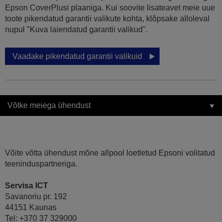
Epson CoverPlusi plaaniga. Kui soovite lisateavet meie uue
toote pikendatud garantii valikute kohta, klõpsake alloleval
nupul "Kuva laiendatud garantii valikud".
Vaadake pikendatud garantii valikuid
Võtke meiega ühendust
Võite võtta ühendust mõne allpool loetletud Epsoni volitatud
teeninduspartneriga.
Servisa ICT
Savanoriu pr. 192
44151 Kaunas
Tel: +370 37 329000