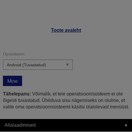
Toote avaleht
Opsüsteem:
Mine
Tähelepanu:
Võimalik, et teie operatsioonisüsteem ei ole
õigesti tuvastatud. Ühilduva sisu nägemiseks on oluline, et
valite oma operatsioonisüsteemi käsitsi ülalolevast menüüst.
Allalaadimised