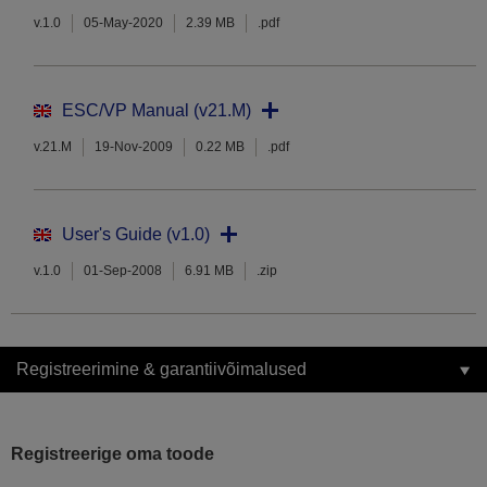
v.1.0
05-May-2020
2.39 MB
.pdf
ESC/VP Manual (v21.M)
v.21.M
19-Nov-2009
0.22 MB
.pdf
User's Guide (v1.0)
v.1.0
01-Sep-2008
6.91 MB
.zip
Registreerimine & garantiivõimalused
Registreerige oma toode