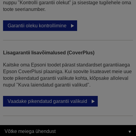
nuppu "Kontrolli garantii olekut" ja sisestage tugilehele oma
toote seerianumber.
Garantii oleku kontrollimine
Lisagarantii lisavõimalused (CoverPlus)
Kaitske oma Epsoni toodet pärast standardset garantiiaega
Epson CoverPlusi plaaniga. Kui soovite lisateavet meie uue
toote pikendatud garantii valikute kohta, klõpsake alloleval
nupul "Kuva laiendatud garantii valikud".
Vaadake pikendatud garantii valikuid
Võtke meiega ühendust