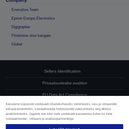
Company
Executive Team
Epson Europe Electronics
Digigraphie
Printimine otse kangale
Global
Sellers Identification
Privaatsusteabe avaldus
EU Data Act Compliance
Kasutame küpsiseid veebisaidi nõuetekohaseks toimimiseks, sisu ja reklaamide
Võtke meiega oma andmete osas ühendust
isikupärastamiseks, sotsiaalmeedia funktsioonide pakkumiseks ning liikluse
analüüsimiseks. Jagame teie infot meie veebisaidi kasutamise kohta ka meie
Cookie Information
sotsiaalmeedia-, reklaami ja analüüsipartneritega.