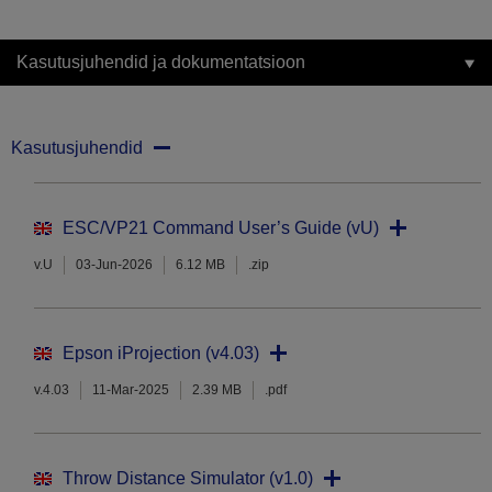
Kasutusjuhendid ja dokumentatsioon
Kasutusjuhendid
ESC/VP21 Command User’s Guide (vU)
v.U
03-Jun-2026
6.12 MB
.zip
Epson iProjection (v4.03)
v.4.03
11-Mar-2025
2.39 MB
.pdf
Throw Distance Simulator (v1.0)