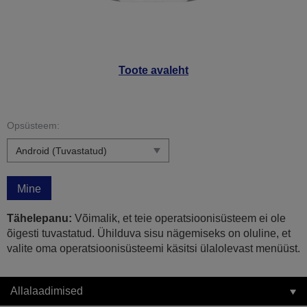
Toote avaleht
Opsüsteem:
Mine
Tähelepanu:
Võimalik, et teie operatsioonisüsteem ei ole
õigesti tuvastatud. Ühilduva sisu nägemiseks on oluline, et
valite oma operatsioonisüsteemi käsitsi ülalolevast menüüst.
Allalaadimised