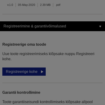
v.1.0
05-May-2020
2.39 MB
.pdf
Registreerimine & garantiivõimalused
Registreerige oma toode
Uue toote registreerimiseks klõpsake nuppu Registreeri
kohe.
Registreerige kohe
Garantii kontrollimine
Toote garantiiseisundi kontrollimiseks klõpsake allpool