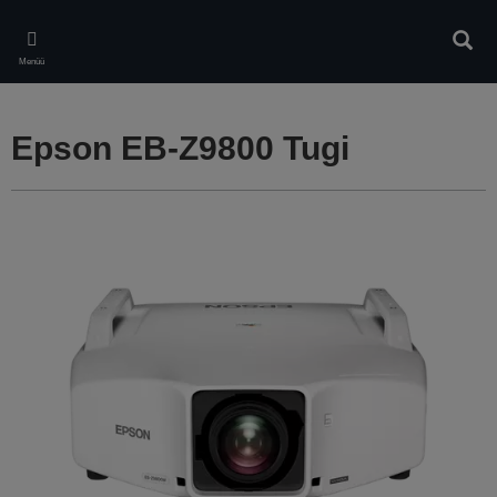
Skip
to
Otsin
main
Menüü
content
Epson EB-Z9800 Tugi