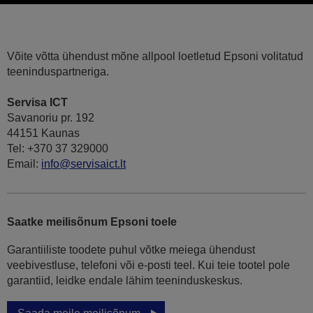
Võite võtta ühendust mõne allpool loetletud Epsoni volitatud
teeninduspartneriga.
Servisa ICT
Savanoriu pr. 192
44151 Kaunas
Tel: +370 37 329000
Email:
info@servisaict.lt
Saatke meilisõnum Epsoni toele
Garantiiliste toodete puhul võtke meiega ühendust
veebivestluse, telefoni või e-posti teel. Kui teie tootel pole
garantiid, leidke endale lähim teeninduskeskus.