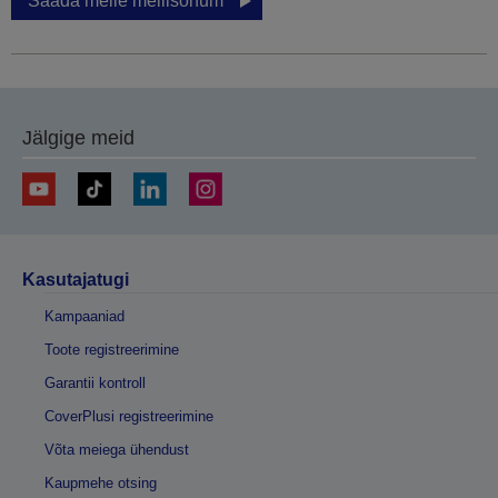
Saada meile meilisõnum
Jälgige meid
Kasutajatugi
Kampaaniad
Toote registreerimine
Garantii kontroll
CoverPlusi registreerimine
Võta meiega ühendust
Kaupmehe otsing