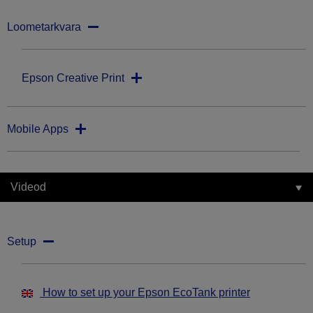
Loometarkvara
Epson Creative Print
Mobile Apps
Videod
Setup
How to set up your Epson EcoTank printer