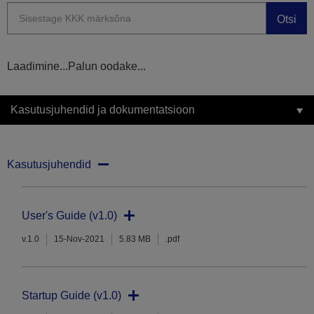
Otsi
Laadimine...Palun oodake...
Kasutusjuhendid ja dokumentatsioon
Kasutusjuhendid
User's Guide (v1.0)
v.1.0
15-Nov-2021
5.83 MB
.pdf
Startup Guide (v1.0)