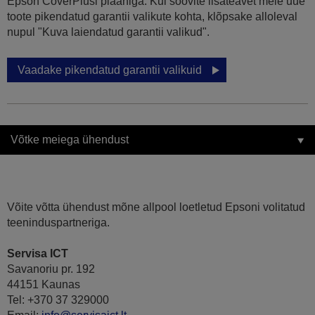
Epson CoverPlusi plaaniga. Kui soovite lisateavet meie uue
toote pikendatud garantii valikute kohta, klõpsake alloleval
nupul "Kuva laiendatud garantii valikud".
Vaadake pikendatud garantii valikuid
Võtke meiega ühendust
Võite võtta ühendust mõne allpool loetletud Epsoni volitatud
teeninduspartneriga.
Servisa ICT
Savanoriu pr. 192
44151 Kaunas
Tel: +370 37 329000