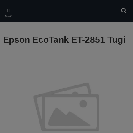
Skip
to
Otsin
main
Menüü
content
Epson EcoTank ET-2851 Tugi