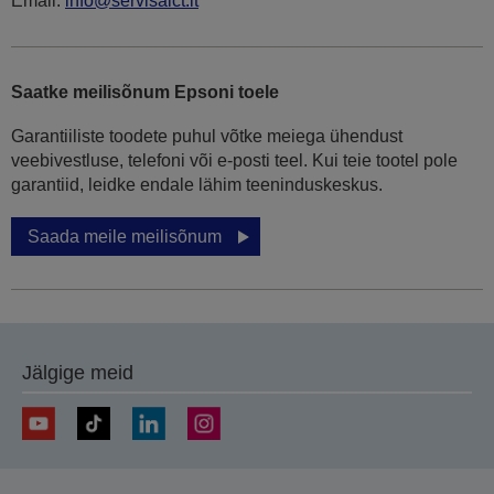
Email:
info@servisaict.lt
Saatke meilisõnum Epsoni toele
Garantiiliste toodete puhul võtke meiega ühendust
veebivestluse, telefoni või e-posti teel. Kui teie tootel pole
garantiid, leidke endale lähim teeninduskeskus.
Saada meile meilisõnum
Jälgige meid