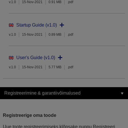
v.1.0
15-Nov-2021
0.91 MB
.pdf
Startup Guide (v1.0)
v.1.0
15-Nov-2021
0.89 MB
.pdf
User's Guide (v1.0)
v.1.0
15-Nov-2021
5.77 MB
.pdf
Registreerimine & garantiivõimalused
Registreerige oma toode
Uue toote registreerimiseks klõpsake nuppu Registreeri