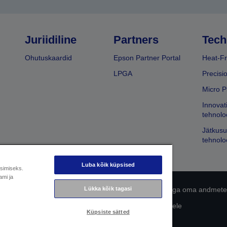
Juriidiline
Partners
Tech
Ohutuskaardid
Epson Partner Portal
Heat-Fr
LPGA
Precisi
Micro P
Innovat
tehnolo
Jätkusu
tehnolo
Luba kõik küpsised
üsimiseks.
ami ja
Lükka kõik tagasi
 avaldus
EU Data Act Compliance
Võtke meiega oma andmete
Epsoni pühendumine juurdepääsetavusele
Küpsiste sätted