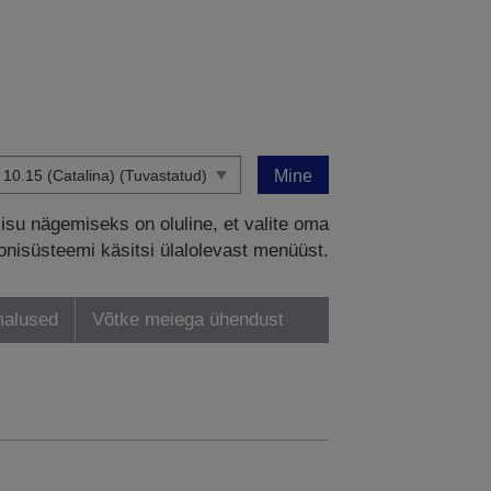
Mine
sisu nägemiseks on oluline, et valite oma
onisüsteemi käsitsi ülalolevast menüüst.
malused
Võtke meiega ühendust