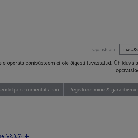
Opsüsteem:
eie operatsioonisüsteem ei ole õigesti tuvastatud. Ühilduva 
operatsio
endid ja dokumentatsioon
Registreerimine & garantiivõi
ne (v2.3.5)