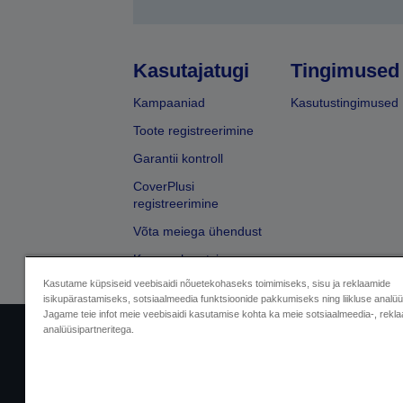
Kasutajatugi
Tingimused
Kampaaniad
Kasutustingimused
Toote registreerimine
Garantii kontroll
CoverPlusi
registreerimine
Võta meiega ühendust
Kaupmehe otsing
Kasutame küpsiseid veebisaidi nõuetekohaseks toimimiseks, sisu ja reklaamide
isikupärastamiseks, sotsiaalmeedia funktsioonide pakkumiseks ning liikluse analü
Jagame teie infot meie veebisaidi kasutamise kohta ka meie sotsiaalmeedia-, rekla
analüüsipartneritega.
Sellers Identification
Privaatsusteabe