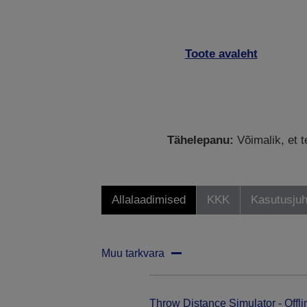
Toote avaleht
Tähelepanu:
Võimalik, et t
Allalaadimised
KKK
Kasutusjuh
Muu tarkvara
Throw Distance Simulator - Offli