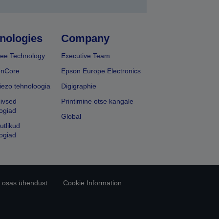
nologies
Company
ee Technology
Executive Team
onCore
Epson Europe Electronics
iezo tehnoloogia
Digigraphie
iivsed
Printimine otse kangale
ogiad
Global
utlikud
ogiad
 osas ühendust
Cookie Information