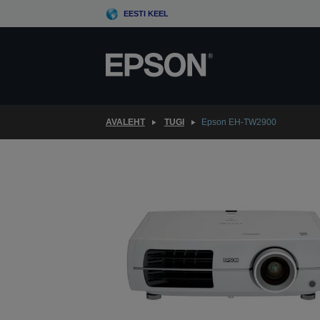
Skip
EESTI KEEL
to
main
content
AVALEHT
TUGI
Epson EH-TW2900