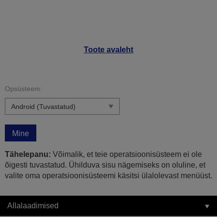
Toote avaleht
Opsüsteem:
Mine
Tähelepanu:
Võimalik, et teie operatsioonisüsteem ei ole
õigesti tuvastatud. Ühilduva sisu nägemiseks on oluline, et
valite oma operatsioonisüsteemi käsitsi ülalolevast menüüst.
Allalaadimised