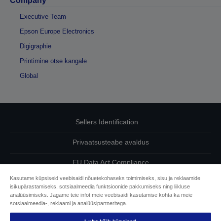
Company
Executive Team
Epson Europe Electronics
Digigraphie
Printimine otse kangale
Global
Sellers Identification
Privaatsusteabe avaldus
EU Data Act Compliance
Kasutame küpsiseid veebisaidi nõuetekohaseks toimimiseks, sisu ja reklaamide
Võtke meiega oma andmete osas ühendust
isikupärastamiseks, sotsiaalmeedia funktsioonide pakkumiseks ning liikluse
analüüsimiseks. Jagame teie infot meie veebisaidi kasutamise kohta ka meie
Cookie Information
sotsiaalmeedia-, reklaami ja analüüsipartneritega.