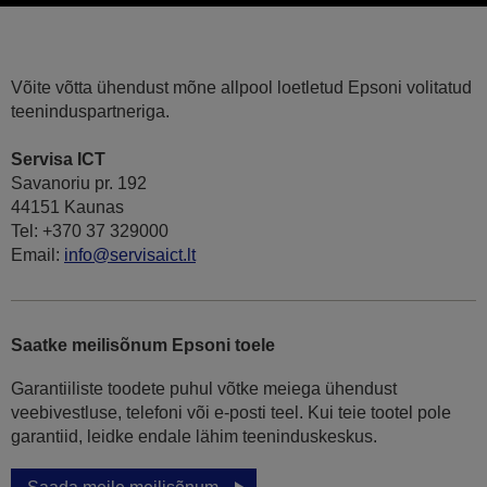
Võite võtta ühendust mõne allpool loetletud Epsoni volitatud
teeninduspartneriga.
Servisa ICT
Savanoriu pr. 192
44151 Kaunas
Tel: +370 37 329000
Email:
info@servisaict.lt
Saatke meilisõnum Epsoni toele
Garantiiliste toodete puhul võtke meiega ühendust
veebivestluse, telefoni või e-posti teel. Kui teie tootel pole
garantiid, leidke endale lähim teeninduskeskus.