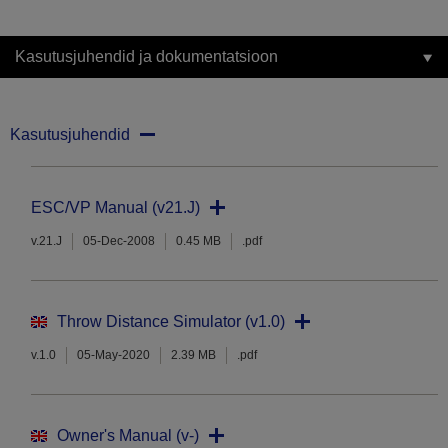
Kasutusjuhendid ja dokumentatsioon
Kasutusjuhendid
ESC/VP Manual (v21.J)
v.21.J
05-Dec-2008
0.45 MB
.pdf
Throw Distance Simulator (v1.0)
v.1.0
05-May-2020
2.39 MB
.pdf
Owner's Manual (v-)