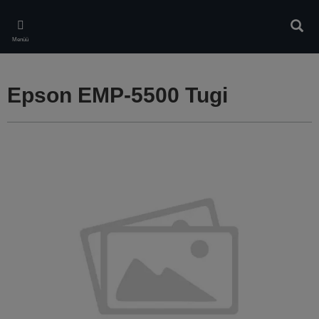
Skip
to
Otsin
main
Menüü
content
Epson EMP-5500 Tugi