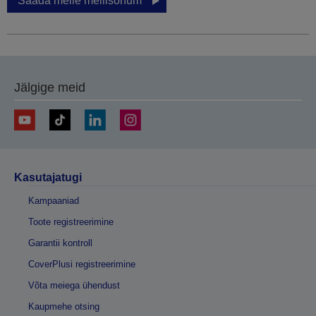
Saada meile meilisõnum
Jälgige meid
Kasutajatugi
Kampaaniad
Toote registreerimine
Garantii kontroll
CoverPlusi registreerimine
Võta meiega ühendust
Kaupmehe otsing