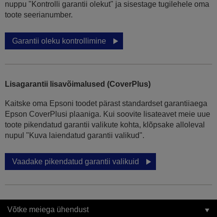
nuppu "Kontrolli garantii olekut" ja sisestage tugilehele oma
toote seerianumber.
Garantii oleku kontrollimine
Lisagarantii lisavõimalused (CoverPlus)
Kaitske oma Epsoni toodet pärast standardset garantiiaega
Epson CoverPlusi plaaniga. Kui soovite lisateavet meie uue
toote pikendatud garantii valikute kohta, klõpsake alloleval
nupul "Kuva laiendatud garantii valikud".
Vaadake pikendatud garantii valikuid
Võtke meiega ühendust