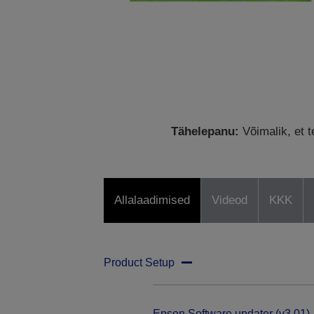
Tähelepanu:
Võimalik, et t
Allalaadimised
Videod
KKK
Product Setup
Epson Software updater (v3.01)