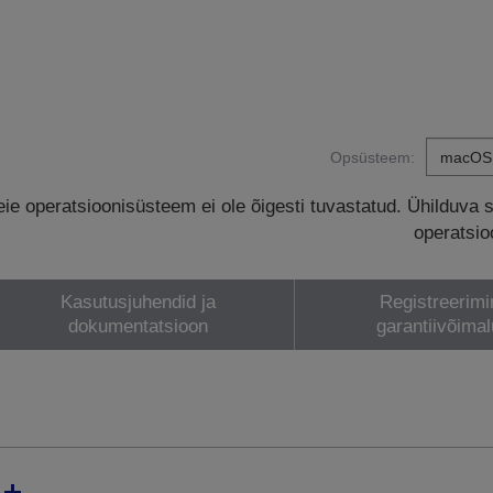
Opsüsteem:
eie operatsioonisüsteem ei ole õigesti tuvastatud. Ühilduva 
operatsio
Kasutusjuhendid ja
Registreerimi
dokumentatsioon
garantiivõima