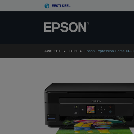
Skip
EESTI KEEL
to
main
content
AVALEHT
TUGI
Epson Expression Home XP-