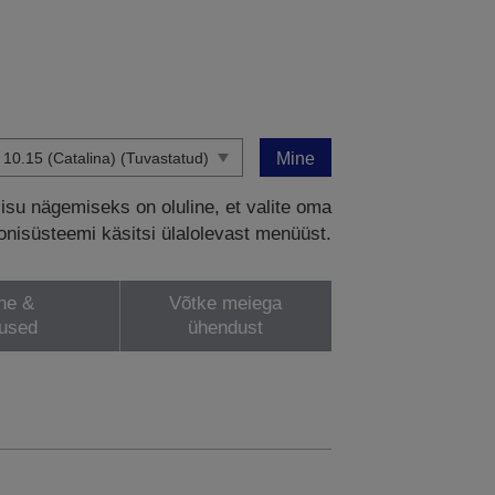
Mine
sisu nägemiseks on oluline, et valite oma
onisüsteemi käsitsi ülalolevast menüüst.
ne &
Võtke meiega
lused
ühendust