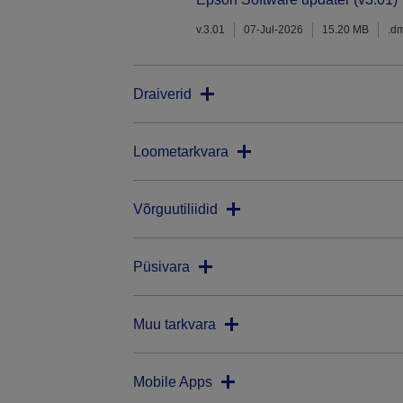
v.3.01
07-Jul-2026
15.20 MB
.d
Draiverid
Loometarkvara
Võrguutiliidid
Püsivara
Muu tarkvara
Mobile Apps