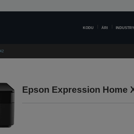
KODU
ÄRI
INDUSTR
342
Epson Expression Home X