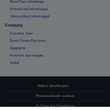
Micro Piezo tehnoloogia
Innovatiivsed tehnoloogiad
Jätkusuutlikud tehnoloogiad
Company
Executive Team
Epson Europe Electronics
Digigraphie
Printimine otse kangale
Global
Sellers Identification
Privaatsusteabe avaldus
EU Data Act Compliance