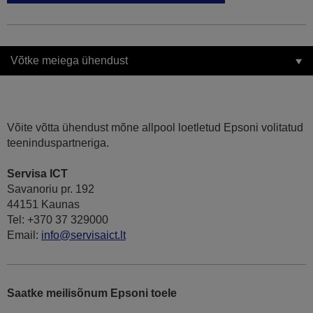
Võtke meiega ühendust
Võite võtta ühendust mõne allpool loetletud Epsoni volitatud
teeninduspartneriga.
Servisa ICT
Savanoriu pr. 192
44151 Kaunas
Tel: +370 37 329000
Email:
info@servisaict.lt
Saatke meilisõnum Epsoni toele