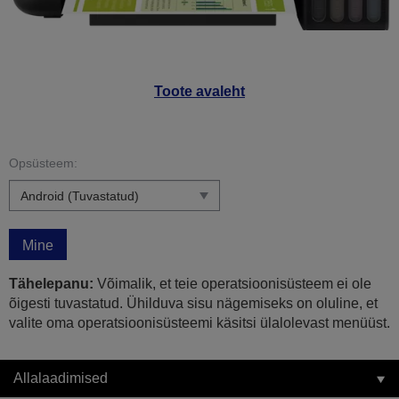
Toote avaleht
Opsüsteem:
Mine
Tähelepanu:
Võimalik, et teie operatsioonisüsteem ei ole
õigesti tuvastatud. Ühilduva sisu nägemiseks on oluline, et
valite oma operatsioonisüsteemi käsitsi ülalolevast menüüst.
Allalaadimised