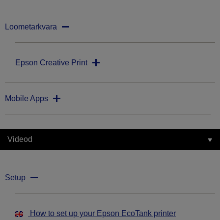
Loometarkvara
Epson Creative Print
Mobile Apps
Videod
Setup
How to set up your Epson EcoTank printer