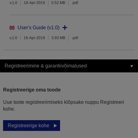
v.1.0
18-Apr-2019
0.52 MB
.pdf
User's Guide (v1.0)
v.1.0
16-Apr-2019
3.93 MB
.pdf
Registreerimine & garantiivõimalused
Registreerige oma toode
Uue toote registreerimiseks klõpsake nuppu Registreeri
kohe.
Registreerige kohe