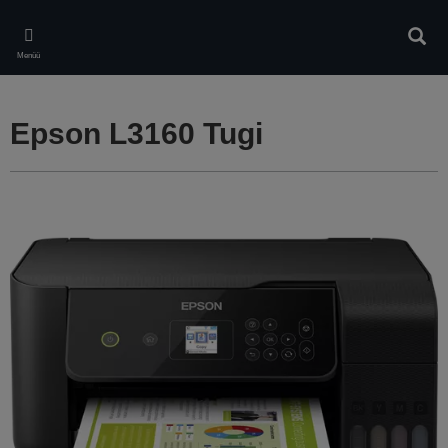
Skip
to
Otsin
main
Menüü
content
Epson L3160 Tugi