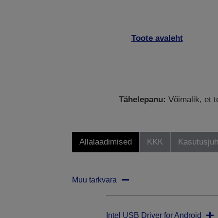
Toote avaleht
Tähelepanu:
Võimalik, et t
Allalaadimised
KKK
Kasutusjuh
Muu tarkvara
Intel USB Driver for Android