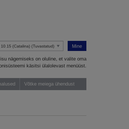
Mine
sisu nägemiseks on oluline, et valite oma
onisüsteemi käsitsi ülalolevast menüüst.
malused
Võtke meiega ühendust