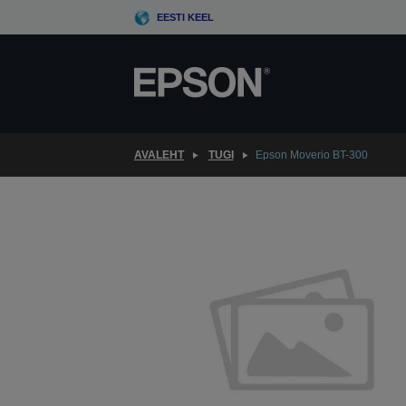
Skip
EESTI KEEL
to
main
content
AVALEHT
TUGI
Epson Moverio BT-300