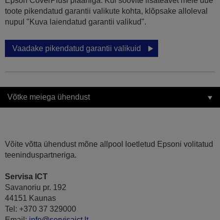
Epson CoverPlusi plaaniga. Kui soovite lisateavet meie uue
toote pikendatud garantii valikute kohta, klõpsake alloleval
nupul "Kuva laiendatud garantii valikud".
Vaadake pikendatud garantii valikuid
Võtke meiega ühendust
Võite võtta ühendust mõne allpool loetletud Epsoni volitatud
teeninduspartneriga.
Servisa ICT
Savanoriu pr. 192
44151 Kaunas
Tel: +370 37 329000
Email:
info@servisaict.lt