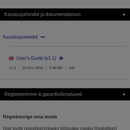
Kasutusjuhendid ja dokumentatsioon
Kasutusjuhendid
User's Guide (v1.1)
v.1.1
20-Dec-2019
5.48 MB
.pdf
Registreerimine & garantiivõimalused
Registreerige oma toode
Uue toote registreerimiseks klõpsake nuppu Registreeri