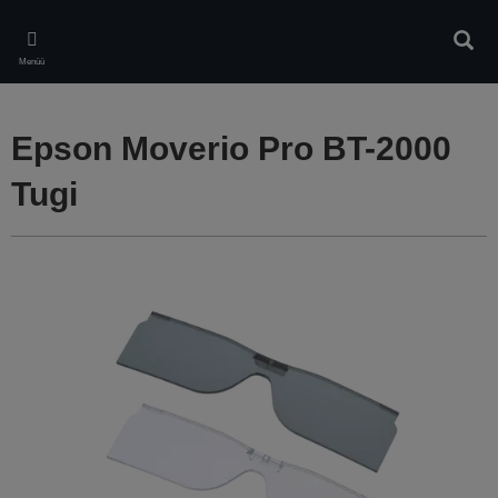
Skip
to
Otsin
main
Menüü
content
Epson Moverio Pro BT-2000
Tugi