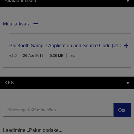
Allalaadimised
Muu tarkvara
Bluetooth Sample Application and Source Code (v1.0)
v.1.0
26-Apr-2017
5.36 MB
.zip
KKK
Otsi
Laadimine...Palun oodake...