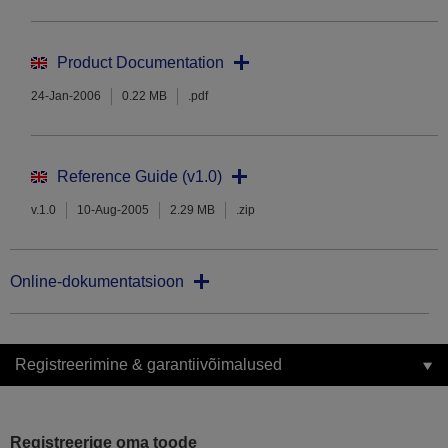
Product Documentation
24-Jan-2006
0.22 MB
.pdf
Reference Guide (v1.0)
v.1.0
10-Aug-2005
2.29 MB
.zip
Online-dokumentatsioon
Registreerimine & garantiivõimalused
Registreerige oma toode