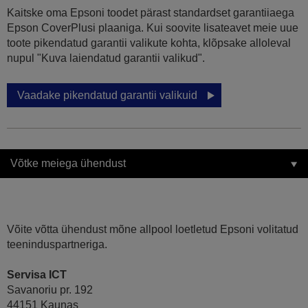
Kaitske oma Epsoni toodet pärast standardset garantiiaega
Epson CoverPlusi plaaniga. Kui soovite lisateavet meie uue
toote pikendatud garantii valikute kohta, klõpsake alloleval
nupul "Kuva laiendatud garantii valikud".
Vaadake pikendatud garantii valikuid
Võtke meiega ühendust
Võite võtta ühendust mõne allpool loetletud Epsoni volitatud
teeninduspartneriga.
Servisa ICT
Savanoriu pr. 192
44151 Kaunas