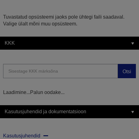
Tuvastatud opsüsteemi jaoks pole ühtegi faili saadaval.
Valige ülalt mõni muu opsüsteem.
KKK
Otsi
Laadimine...Palun oodake...
Kasutusjuhendid ja dokumentatsioon
Kasutusjuhendid