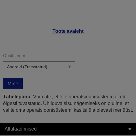
Toote avaleht
Opsüsteem:
Mine
Tähelepanu:
Võimalik, et teie operatsioonisüsteem ei ole
õigesti tuvastatud. Ühilduva sisu nägemiseks on oluline, et
valite oma operatsioonisüsteemi käsitsi ülalolevast menüüst.
Allalaadimised