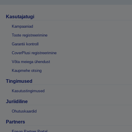
Kasutajatugi
Kampaaniad
Toote registreerimine
Garantii kontroll
CoverPlusi registreerimine
Võta meiega ühendust
Kaupmehe otsing
Tingimused
Kasutustingimused
Juriidiline
Ohutuskaardid
Partners
Epson Partner Portal