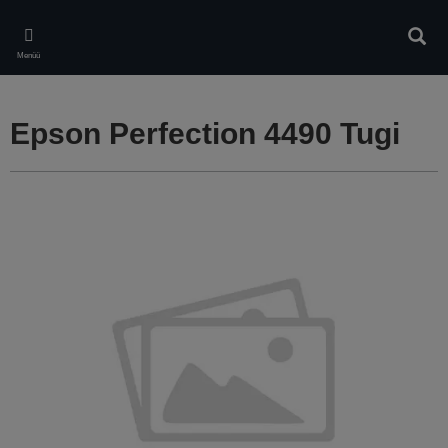
Skip
to
Otsin
main
Menüü
content
Epson Perfection 4490 Tugi