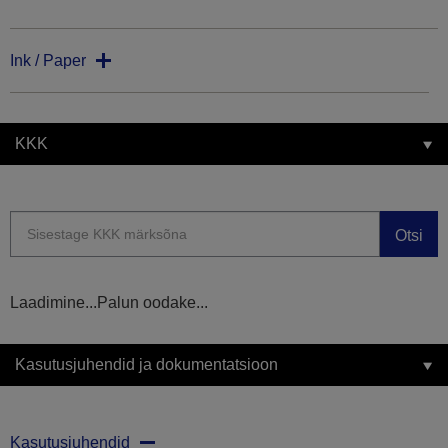
Ink / Paper
KKK
Otsi
Laadimine...Palun oodake...
Kasutusjuhendid ja dokumentatsioon
Kasutusjuhendid