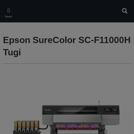
Skip
to
Otsin
main
Menüü
content
Epson SureColor SC-F11000H
Tugi