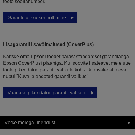
toote seerianumber.
Garantii oleku kontrollimine
Lisagarantii lisavõimalused (CoverPlus)
Kaitske oma Epsoni toodet pärast standardset garantiiaega
Epson CoverPlusi plaaniga. Kui soovite lisateavet meie uue
toote pikendatud garantii valikute kohta, klõpsake alloleval
nupul "Kuva laiendatud garantii valikud".
Vaadake pikendatud garantii valikuid
Võtke meiega ühendust