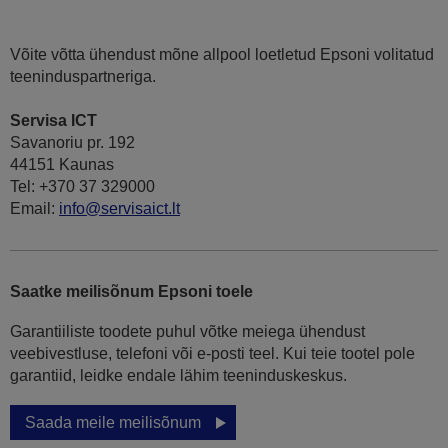
Võite võtta ühendust mõne allpool loetletud Epsoni volitatud
teeninduspartneriga.
Servisa ICT
Savanoriu pr. 192
44151 Kaunas
Tel: +370 37 329000
Email:
info@servisaict.lt
Saatke meilisõnum Epsoni toele
Garantiiliste toodete puhul võtke meiega ühendust
veebivestluse, telefoni või e-posti teel. Kui teie tootel pole
garantiid, leidke endale lähim teeninduskeskus.
Saada meile meilisõnum