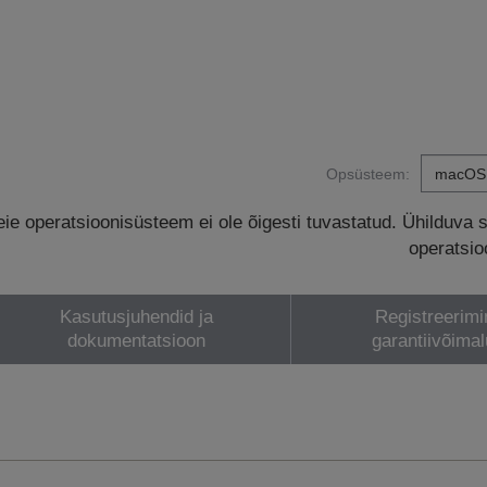
Opsüsteem:
eie operatsioonisüsteem ei ole õigesti tuvastatud. Ühilduva 
operatsio
Kasutusjuhendid ja
Registreerimi
dokumentatsioon
garantiivõima