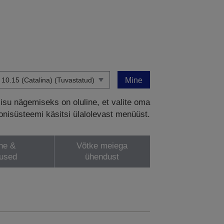
Mine
sisu nägemiseks on oluline, et valite oma
onisüsteemi käsitsi ülalolevast menüüst.
ne &
Võtke meiega
lused
ühendust