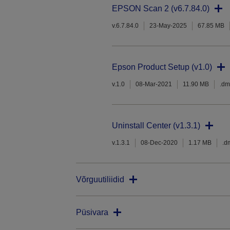
EPSON Scan 2 (v6.7.84.0)
v.6.7.84.0
23-May-2025
67.85 MB
Epson Product Setup (v1.0)
v.1.0
08-Mar-2021
11.90 MB
.d
Uninstall Center (v1.3.1)
v.1.3.1
08-Dec-2020
1.17 MB
.d
Võrguutiliidid
Püsivara