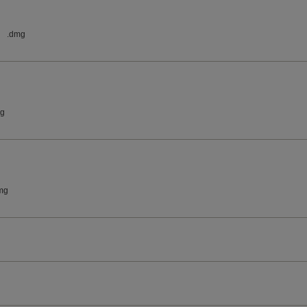
.dmg
mg
mg