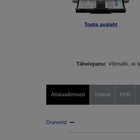
Toote avaleht
Tähelepanu:
Võimalik, et t
Allalaadimised
Videod
KKK
Draiverid