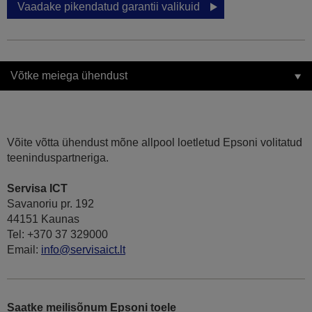
Vaadake pikendatud garantii valikuid
Võtke meiega ühendust
Võite võtta ühendust mõne allpool loetletud Epsoni volitatud
teeninduspartneriga.
Servisa ICT
Savanoriu pr. 192
44151 Kaunas
Tel: +370 37 329000
Email:
info@servisaict.lt
Saatke meilisõnum Epsoni toele