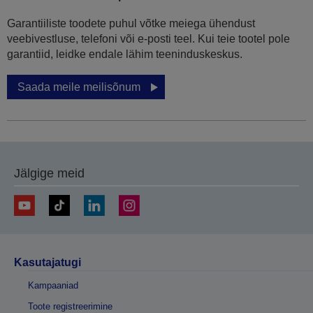
Garantiiliste toodete puhul võtke meiega ühendust
veebivestluse, telefoni või e-posti teel. Kui teie tootel pole
garantiid, leidke endale lähim teeninduskeskus.
Saada meile meilisõnum
Jälgige meid
Kasutajatugi
Kampaaniad
Toote registreerimine