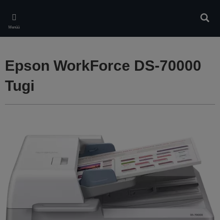
Skip
to
Otsin
main
Menüü
content
Epson WorkForce DS-70000
Tugi