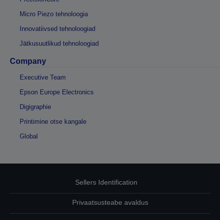
Micro Piezo tehnoloogia
Innovatiivsed tehnoloogiad
Jätkusuutlikud tehnoloogiad
Company
Executive Team
Epson Europe Electronics
Digigraphie
Printimine otse kangale
Global
Sellers Identification
Privaatsusteabe avaldus