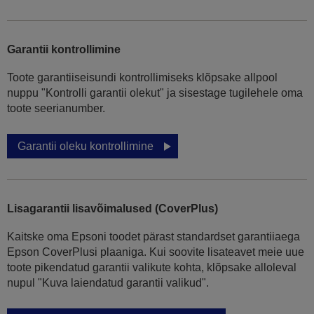
Garantii kontrollimine
Toote garantiiseisundi kontrollimiseks klõpsake allpool
nuppu "Kontrolli garantii olekut" ja sisestage tugilehele oma
toote seerianumber.
Garantii oleku kontrollimine
Lisagarantii lisavõimalused (CoverPlus)
Kaitske oma Epsoni toodet pärast standardset garantiiaega
Epson CoverPlusi plaaniga. Kui soovite lisateavet meie uue
toote pikendatud garantii valikute kohta, klõpsake alloleval
nupul "Kuva laiendatud garantii valikud".