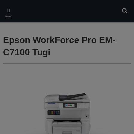
Skip
to
Otsin
main
Menüü
content
Epson WorkForce Pro EM-
C7100 Tugi