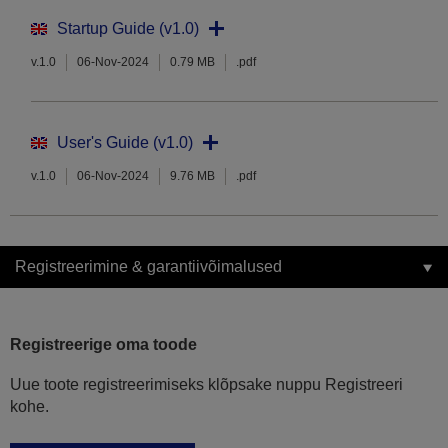
Startup Guide (v1.0)
v.1.0
06-Nov-2024
0.79 MB
.pdf
User's Guide (v1.0)
v.1.0
06-Nov-2024
9.76 MB
.pdf
Registreerimine & garantiivõimalused
Registreerige oma toode
Uue toote registreerimiseks klõpsake nuppu Registreeri
kohe.