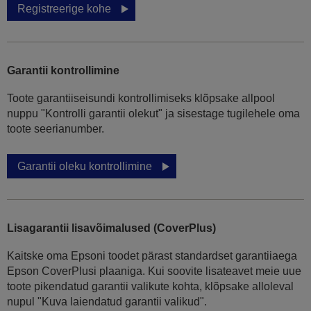
Registreerige kohe
Garantii kontrollimine
Toote garantiiseisundi kontrollimiseks klõpsake allpool
nuppu "Kontrolli garantii olekut" ja sisestage tugilehele oma
toote seerianumber.
Garantii oleku kontrollimine
Lisagarantii lisavõimalused (CoverPlus)
Kaitske oma Epsoni toodet pärast standardset garantiiaega
Epson CoverPlusi plaaniga. Kui soovite lisateavet meie uue
toote pikendatud garantii valikute kohta, klõpsake alloleval
nupul "Kuva laiendatud garantii valikud".