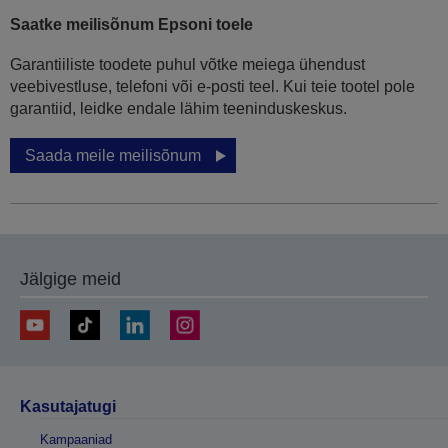
Saatke meilisõnum Epsoni toele
Garantiiliste toodete puhul võtke meiega ühendust
veebivestluse, telefoni või e-posti teel. Kui teie tootel pole
garantiid, leidke endale lähim teeninduskeskus.
Saada meile meilisõnum
Jälgige meid
Kasutajatugi
Kampaaniad