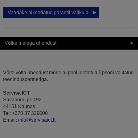
Vaadake pikendatud garantii valikuid
Võtke meiega ühendust
Võite võtta ühendust mõne allpool loetletud Epsoni volitatud
teeninduspartneriga.
Servisa ICT
Savanoriu pr. 192
44151 Kaunas
Tel: +370 37 329000
Email:
info@servisaict.lt