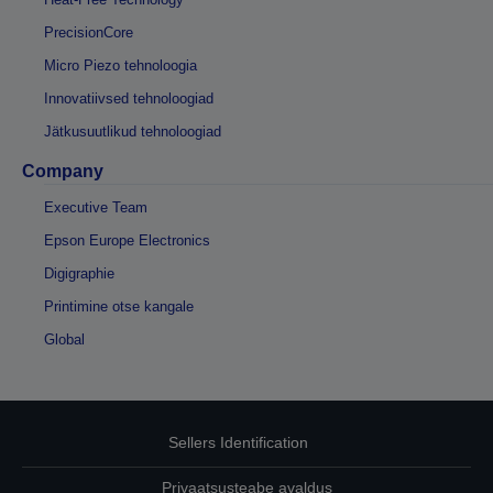
PrecisionCore
Micro Piezo tehnoloogia
Innovatiivsed tehnoloogiad
Jätkusuutlikud tehnoloogiad
Company
Executive Team
Epson Europe Electronics
Digigraphie
Printimine otse kangale
Global
Sellers Identification
Privaatsusteabe avaldus