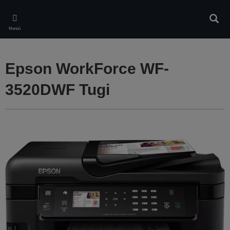
Skip
to
Otsin
main
Menüü
content
Epson WorkForce WF-
3520DWF Tugi