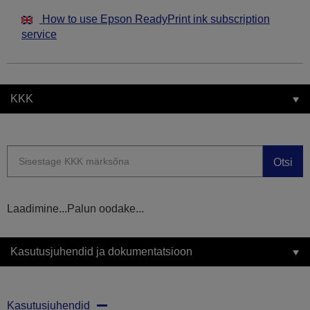
How to use Epson ReadyPrint ink subscription
service
KKK
Otsi
Laadimine...Palun oodake...
Kasutusjuhendid ja dokumentatsioon
Kasutusjuhendid