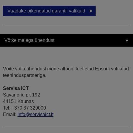
Vaadake pikendatud garantii valikuid
Võtke meiega ühendust
Võite võtta ühendust mõne allpool loetletud Epsoni volitatud
teeninduspartneriga.
Servisa ICT
Savanoriu pr. 192
44151 Kaunas
Tel: +370 37 329000
Email:
info@servisaict.lt