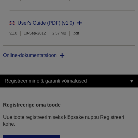
User's Guide (PDF) (v1.0)
v.1.0
10-Sep-2012
2.57 MB
.pdf
Online-dokumentatsioon
Registreerimine & garantiivõimalused
Registreerige oma toode
Uue toote registreerimiseks klõpsake nuppu Registreeri
kohe.