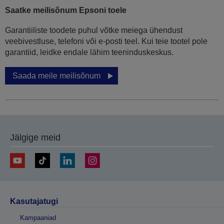
Saatke meilisõnum Epsoni toele
Garantiiliste toodete puhul võtke meiega ühendust
veebivestluse, telefoni või e-posti teel. Kui teie tootel pole
garantiid, leidke endale lähim teeninduskeskus.
Saada meile meilisõnum
Jälgige meid
Kasutajatugi
Kampaaniad