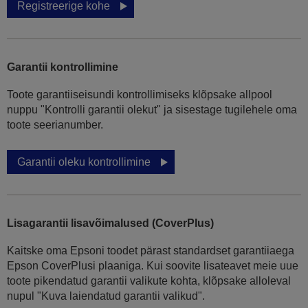
Registreerige kohe
Garantii kontrollimine
Toote garantiiseisundi kontrollimiseks klõpsake allpool
nuppu "Kontrolli garantii olekut" ja sisestage tugilehele oma
toote seerianumber.
Garantii oleku kontrollimine
Lisagarantii lisavõimalused (CoverPlus)
Kaitske oma Epsoni toodet pärast standardset garantiiaega
Epson CoverPlusi plaaniga. Kui soovite lisateavet meie uue
toote pikendatud garantii valikute kohta, klõpsake alloleval
nupul "Kuva laiendatud garantii valikud".