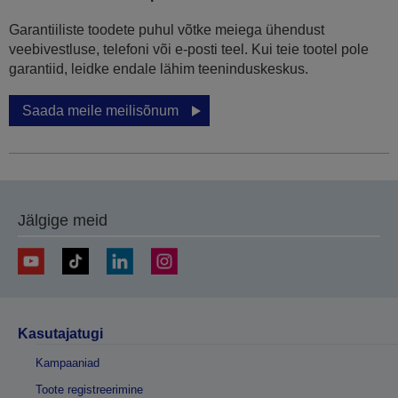
Garantiiliste toodete puhul võtke meiega ühendust
veebivestluse, telefoni või e-posti teel. Kui teie tootel pole
garantiid, leidke endale lähim teeninduskeskus.
Saada meile meilisõnum
Jälgige meid
Kasutajatugi
Kampaaniad
Toote registreerimine