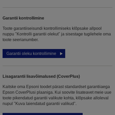
Garantii kontrollimine
Toote garantiiseisundi kontrollimiseks klõpsake allpool
nuppu "Kontrolli garantii olekut" ja sisestage tugilehele oma
toote seerianumber.
Garantii oleku kontrollimine
Lisagarantii lisavõimalused (CoverPlus)
Kaitske oma Epsoni toodet pärast standardset garantiiaega
Epson CoverPlusi plaaniga. Kui soovite lisateavet meie uue
toote pikendatud garantii valikute kohta, klõpsake alloleval
nupul "Kuva laiendatud garantii valikud".