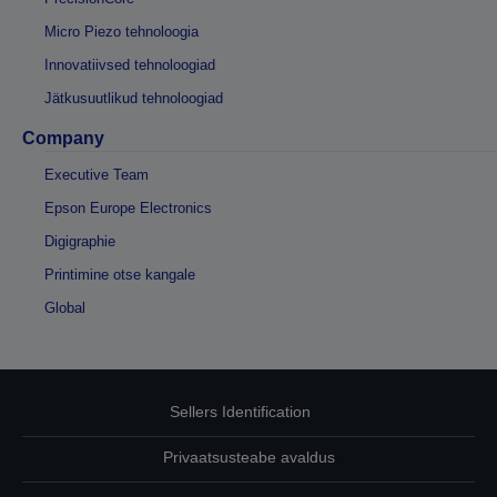
Micro Piezo tehnoloogia
Innovatiivsed tehnoloogiad
Jätkusuutlikud tehnoloogiad
Company
Executive Team
Epson Europe Electronics
Digigraphie
Printimine otse kangale
Global
Sellers Identification
Privaatsusteabe avaldus