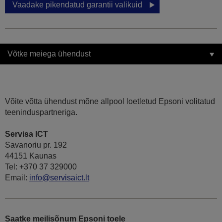
Vaadake pikendatud garantii valikuid
Võtke meiega ühendust
Võite võtta ühendust mõne allpool loetletud Epsoni volitatud
teeninduspartneriga.
Servisa ICT
Savanoriu pr. 192
44151 Kaunas
Tel: +370 37 329000
Email:
info@servisaict.lt
Saatke meilisõnum Epsoni toele