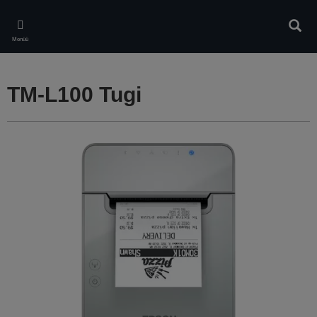
Skip
to
Otsin
main
Menüü
content
TM-L100 Tugi