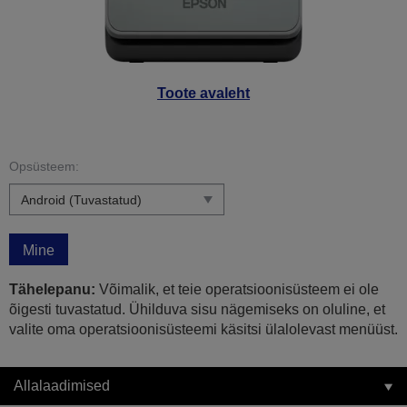
Toote avaleht
Opsüsteem:
Mine
Tähelepanu:
Võimalik, et teie operatsioonisüsteem ei ole
õigesti tuvastatud. Ühilduva sisu nägemiseks on oluline, et
valite oma operatsioonisüsteemi käsitsi ülalolevast menüüst.
Allalaadimised