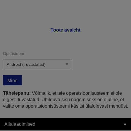
Toote avaleht
Opsüsteem:
Mine
Tähelepanu:
Võimalik, et teie operatsioonisüsteem ei ole
õigesti tuvastatud. Ühilduva sisu nägemiseks on oluline, et
valite oma operatsioonisüsteemi käsitsi ülalolevast menüüst.
Allalaadimised