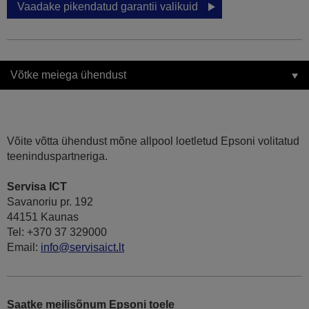
Vaadake pikendatud garantii valikuid
Võtke meiega ühendust
Võite võtta ühendust mõne allpool loetletud Epsoni volitatud
teeninduspartneriga.
Servisa ICT
Savanoriu pr. 192
44151 Kaunas
Tel: +370 37 329000
Email:
info@servisaict.lt
Saatke meilisõnum Epsoni toele