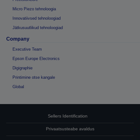
Micro Piezo tehnoloogia
Innovatiivsed tehnoloogiad
Jätkusuutlikud tehnoloogiad
Company
Executive Team
Epson Europe Electronics
Digigraphie
Printimine otse kangale
Global
Sellers Identification
Privaatsusteabe avaldus