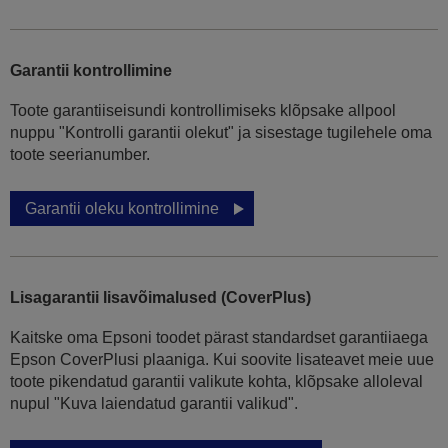
Garantii kontrollimine
Toote garantiiseisundi kontrollimiseks klõpsake allpool
nuppu "Kontrolli garantii olekut" ja sisestage tugilehele oma
toote seerianumber.
Garantii oleku kontrollimine
Lisagarantii lisavõimalused (CoverPlus)
Kaitske oma Epsoni toodet pärast standardset garantiiaega
Epson CoverPlusi plaaniga. Kui soovite lisateavet meie uue
toote pikendatud garantii valikute kohta, klõpsake alloleval
nupul "Kuva laiendatud garantii valikud".