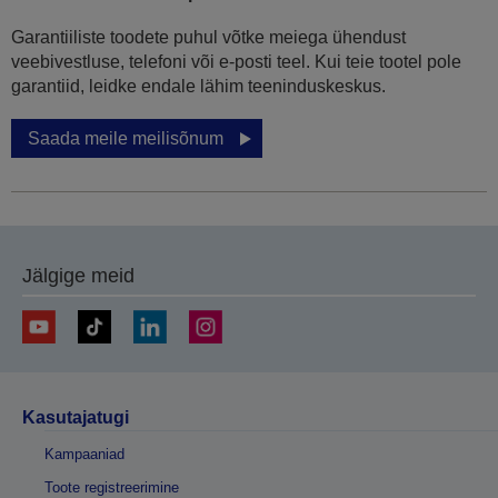
Garantiiliste toodete puhul võtke meiega ühendust
veebivestluse, telefoni või e-posti teel. Kui teie tootel pole
garantiid, leidke endale lähim teeninduskeskus.
Saada meile meilisõnum
Jälgige meid
Kasutajatugi
Kampaaniad
Toote registreerimine