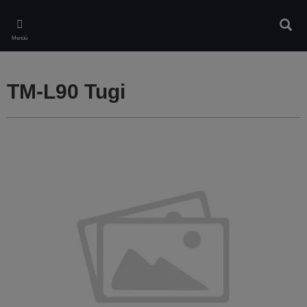
Skip
to
Otsin
main
Menüü
content
TM-L90 Tugi