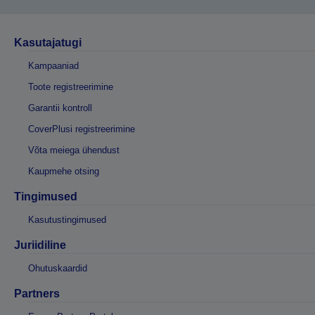
Kasutajatugi
Kampaaniad
Toote registreerimine
Garantii kontroll
CoverPlusi registreerimine
Võta meiega ühendust
Kaupmehe otsing
Tingimused
Kasutustingimused
Juriidiline
Ohutuskaardid
Partners