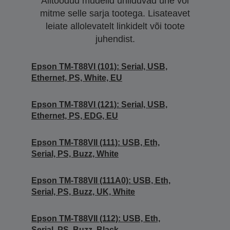
Alltoodud mudelid ühilduvad ühe või
mitme selle sarja tootega. Lisateavet
leiate allolevatelt linkidelt või toote
juhendist.
Epson TM-T88VI (101): Serial, USB,
Ethernet, PS, White, EU
Epson TM-T88VI (121): Serial, USB,
Ethernet, PS, EDG, EU
Epson TM-T88VII (111): USB, Eth,
Serial, PS, Buzz, White
Epson TM-T88VII (111A0): USB, Eth,
Serial, PS, Buzz, UK, White
Epson TM-T88VII (112): USB, Eth,
Serial, PS, Buzz, Black