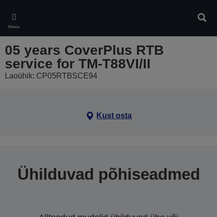
Skip
to
Otsin
main
Menüü
content
05 years CoverPlus RTB
service for TM-T88VI/II
Laoühik: CP05RTBSCE94
Kust osta
Ühilduvad põhiseadmed