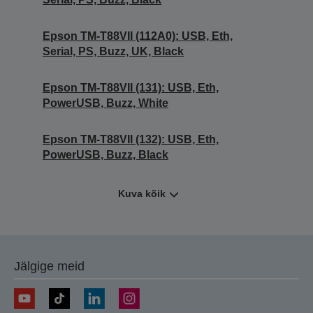
Epson TM-T88VII (112A0): USB, Eth,
Serial, PS, Buzz, UK, Black
Epson TM-T88VII (131): USB, Eth,
PowerUSB, Buzz, White
Epson TM-T88VII (132): USB, Eth,
PowerUSB, Buzz, Black
Kuva kõik
Jälgige meid