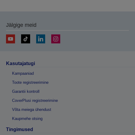
eelmisele
järgmisele
lehele
lehele
Jälgige meid
Kasutajatugi
Kampaaniad
Toote registreerimine
Garantii kontroll
CoverPlusi registreerimine
Võta meiega ühendust
Kaupmehe otsing
Tingimused