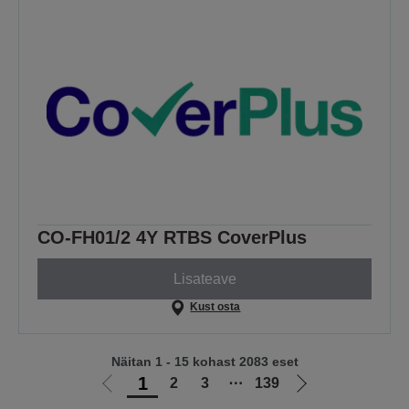
CO-FH01/2 4Y RTBS CoverPlus
Lisateave
Kust osta
Näitan 1 - 15 kohast 2083 eset
1
2
3
⋯
139
Liigu
Liigu