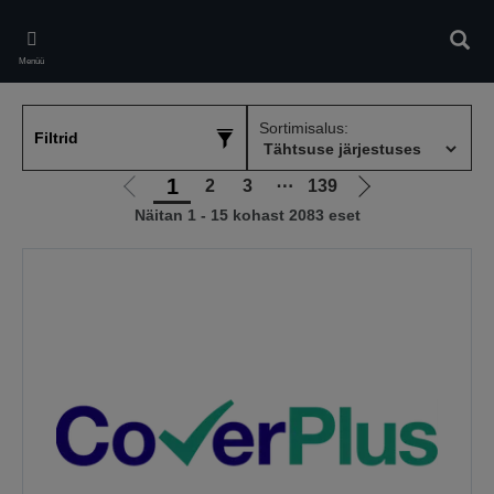
Skip
to
Otsin
main
Menüü
content
Sortimisalus:
Filtrid
1
2
3
⋯
139
Liigu
Liigu
Näitan 1 - 15 kohast 2083 eset
eelmisele
järgmisele
lehele
lehele