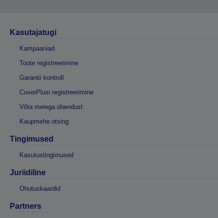
Kasutajatugi
Kampaaniad
Toote registreerimine
Garantii kontroll
CoverPlusi registreerimine
Võta meiega ühendust
Kaupmehe otsing
Tingimused
Kasutustingimused
Juriidiline
Ohutuskaardid
Partners