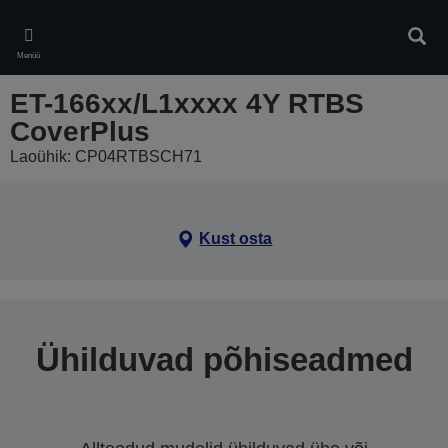
Skip
to
Otsin
main
Menüü
content
ET-166xx/L1xxxx 4Y RTBS
CoverPlus
Laoühik: CP04RTBSCH71
Kust osta
Ühilduvad põhiseadmed