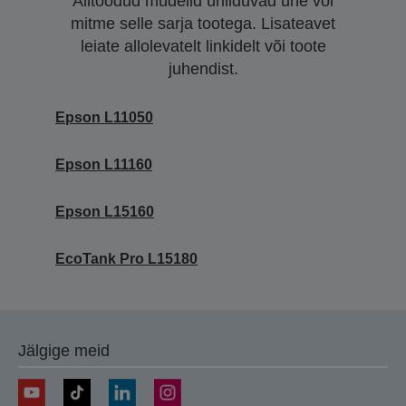
Alltoodud mudelid ühilduvad ühe või
mitme selle sarja tootega. Lisateavet
leiate allolevatelt linkidelt või toote
juhendist.
Epson L11050
Epson L11160
Epson L15160
EcoTank Pro L15180
Jälgige meid