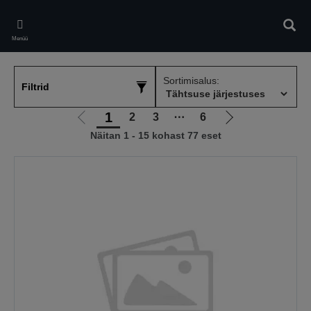
Skip
to
Otsin
main
Menüü
content
Sortimisalus:
Filtrid
1
2
3
⋯
6
Liigu
Liigu
Näitan 1 - 15 kohast 77 eset
eelmisele
järgmisele
lehele
lehele