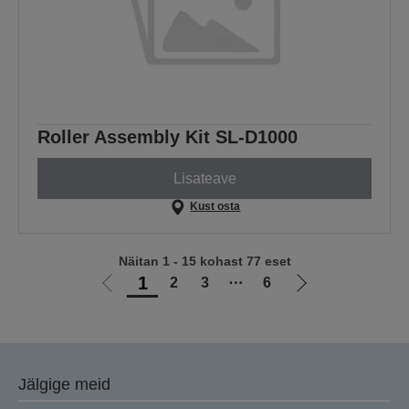
Roller Assembly Kit SL-D1000
Lisateave
Kust osta
Näitan 1 - 15 kohast 77 eset
1
2
3
⋯
6
Liigu
Liigu
eelmisele
järgmisele
lehele
lehele
Jälgige meid