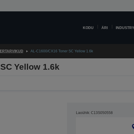
KODU
ÄRI
INDUSTR
ERTARVIKUD
AL-C1600/CX16 Toner SC Yellow 1.6k
SC Yellow 1.6k
Laoühik: C13S050558