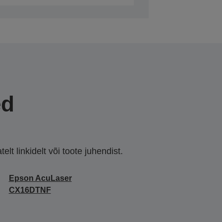
ed
lt linkidelt või toote juhendist.
Epson AcuLaser
CX16DTNF