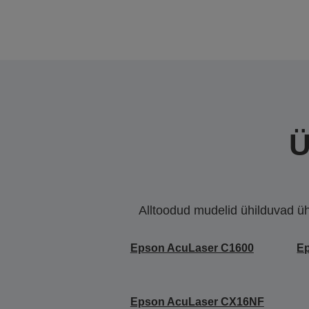
Ü
Alltoodud mudelid ühilduvad ühe 
Epson AcuLaser C1600
E
Epson AcuLaser CX16NF