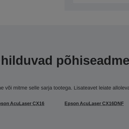
hilduvad põhiseadm
või mitme selle sarja tootega. Lisateavet leiate allolevate
pson AcuLaser CX16
Epson AcuLaser CX16DNF