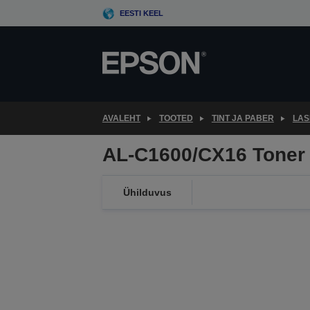
Skip
EESTI KEEL
to
main
content
AVALEHT
TOOTED
TINT JA PABER
LAS
AL-C1600/CX16 Toner 
Ühilduvus