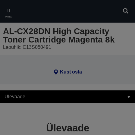
Skip
to
Otsin
main
Menüü
content
AL-CX28DN High Capacity
Toner Cartridge Magenta 8k
Laoühik: C13S050491
Kust osta
Ülevaade
Ülevaade