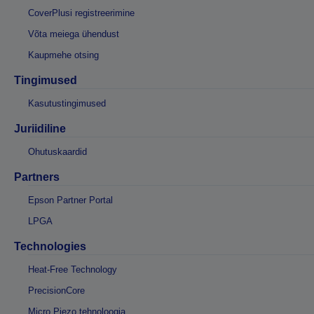
CoverPlusi registreerimine
Võta meiega ühendust
Kaupmehe otsing
Tingimused
Kasutustingimused
Juriidiline
Ohutuskaardid
Partners
Epson Partner Portal
LPGA
Technologies
Heat-Free Technology
PrecisionCore
Micro Piezo tehnoloogia