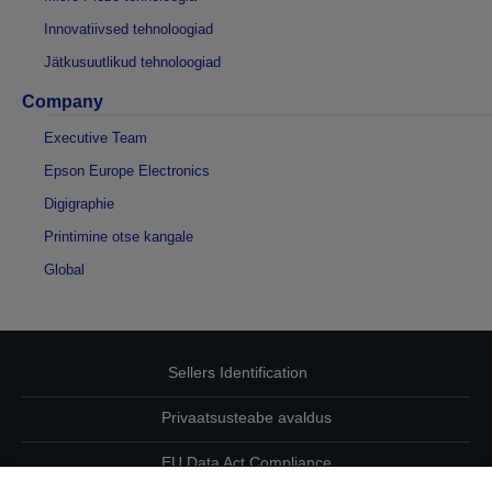
Innovatiivsed tehnoloogiad
Jätkusuutlikud tehnoloogiad
Company
Executive Team
Epson Europe Electronics
Digigraphie
Printimine otse kangale
Global
Sellers Identification
Privaatsusteabe avaldus
EU Data Act Compliance