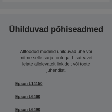
Ühilduvad põhiseadmed
Alltoodud mudelid ühilduvad ühe või
mitme selle sarja tootega. Lisateavet
leiate allolevatelt linkidelt või toote
juhendist.
Epson L14150
Epson L6460
Epson L6490