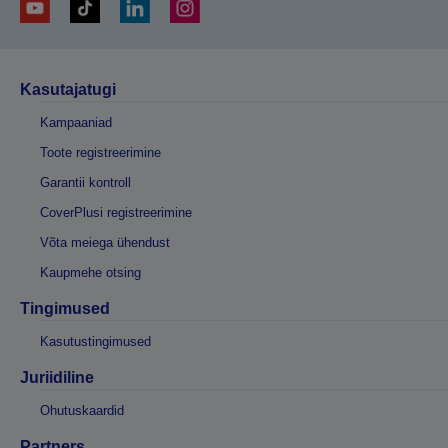
Kasutajatugi
Kampaaniad
Toote registreerimine
Garantii kontroll
CoverPlusi registreerimine
Võta meiega ühendust
Kaupmehe otsing
Tingimused
Kasutustingimused
Juriidiline
Ohutuskaardid
Partners