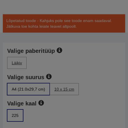
Lõpetatud toode - Kahjuks pole see toode enam saadaval.
Jätkuva toe kohta leiate teavet altpoolt.
Valige paberitüüp
Läikiv
Valige suurus
A4 (21.0x29,7 cm)
10 x 15 cm
Valige kaal
225