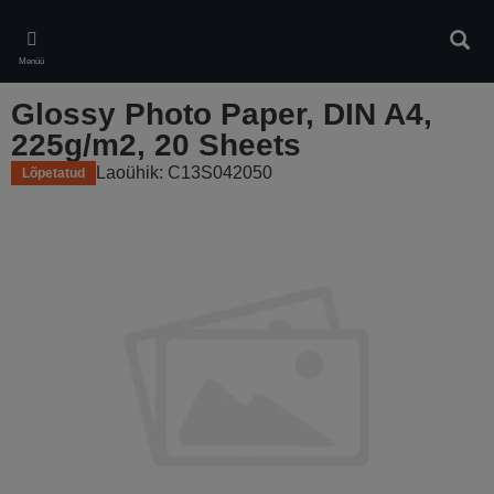
Skip
to
Otsin
main
Menüü
content
Glossy Photo Paper, DIN A4,
225g/m2, 20 Sheets
Laoühik: C13S042050
Lõpetatud