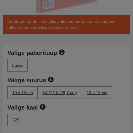
Lõpetatud toode - Kahjuks pole see toode enam saadaval.
Jätkuva toe kohta leiate teavet altpoolt.
Valige paberitüüp
Läikiv
Valige suurus
10 x 15 cm
A4 (21.0x29,7 cm)
13 x 18 cm
Valige kaal
225