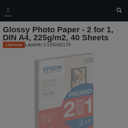
Skip
to
Otsin
main
Menüü
content
Glossy Photo Paper - 2 for 1,
DIN A4, 225g/m2, 40 Sheets
Laoühik: C13S042179
Lõpetatud