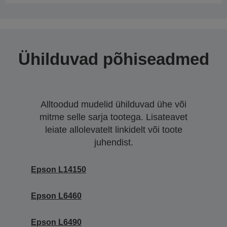
Ühilduvad põhiseadmed
Alltoodud mudelid ühilduvad ühe või
mitme selle sarja tootega. Lisateavet
leiate allolevatelt linkidelt või toote
juhendist.
Epson L14150
Epson L6460
Epson L6490