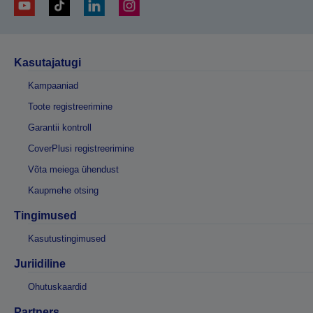
Kasutajatugi
Kampaaniad
Toote registreerimine
Garantii kontroll
CoverPlusi registreerimine
Võta meiega ühendust
Kaupmehe otsing
Tingimused
Kasutustingimused
Juriidiline
Ohutuskaardid
Partners