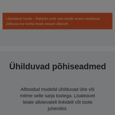
Lõpetatud toode - Kahjuks pole see toode enam saadaval.
Jätkuva toe kohta leiate teavet altpoolt.
Ühilduvad põhiseadmed
Alltoodud mudelid ühilduvad ühe või
mitme selle sarja tootega. Lisateavet
leiate allolevatelt linkidelt või toote
juhendist.