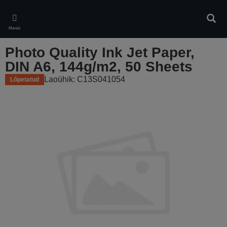
Skip
to
Otsin
main
Menüü
content
Photo Quality Ink Jet Paper,
DIN A6, 144g/m2, 50 Sheets
Laoühik: C13S041054
Lõpetatud