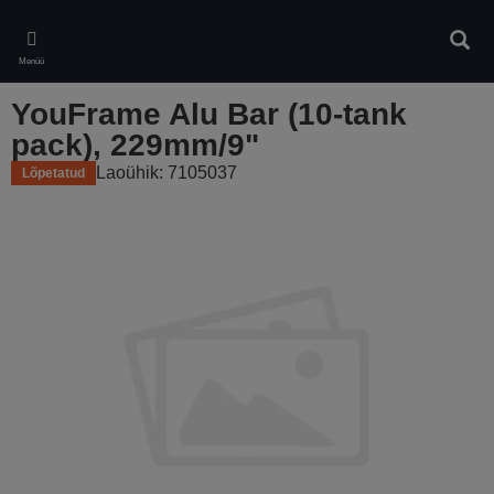
Skip
to
Otsin
main
Menüü
content
YouFrame Alu Bar (10-tank
pack), 229mm/9"
Laoühik: 7105037
Lõpetatud