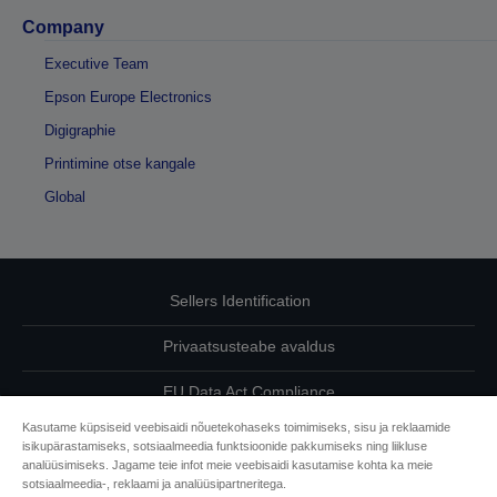
Company
Executive Team
Epson Europe Electronics
Digigraphie
Printimine otse kangale
Global
Sellers Identification
Privaatsusteabe avaldus
EU Data Act Compliance
Kasutame küpsiseid veebisaidi nõuetekohaseks toimimiseks, sisu ja reklaamide
Võtke meiega oma andmete osas ühendust
isikupärastamiseks, sotsiaalmeedia funktsioonide pakkumiseks ning liikluse
analüüsimiseks. Jagame teie infot meie veebisaidi kasutamise kohta ka meie
Cookie Information
sotsiaalmeedia-, reklaami ja analüüsipartneritega.