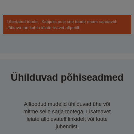
Lõpetatud toode - Kahjuks pole see toode enam saadaval.
Jätkuva toe kohta leiate teavet altpoolt.
Ühilduvad põhiseadmed
Alltoodud mudelid ühilduvad ühe või
mitme selle sarja tootega. Lisateavet
leiate allolevatelt linkidelt või toote
juhendist.