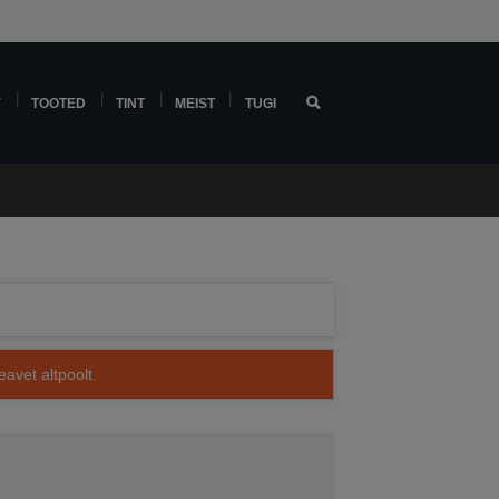
Y
TOOTED
TINT
MEIST
TUGI
avet altpoolt.