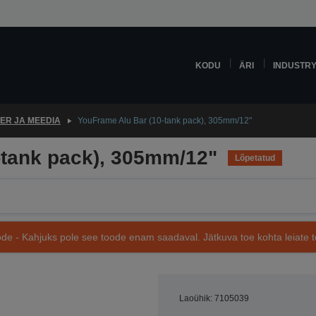
KODU
ÄRI
INDUSTR
ER JA MEEDIA
YouFrame Alu Bar (10-tank pack), 305mm/12"
-tank pack), 305mm/12"
Lõpetatud
de - Kahjuks pole see toode enam saadaval. Jätkuva toe kohta leiate te
Laoühik: 7105039