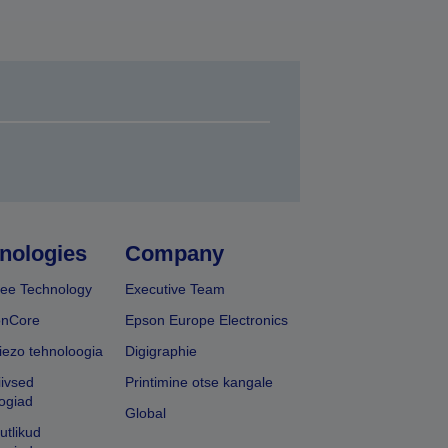
nologies
Company
ee Technology
Executive Team
onCore
Epson Europe Electronics
iezo tehnoloogia
Digigraphie
iivsed
Printimine otse kangale
ogiad
Global
utlikud