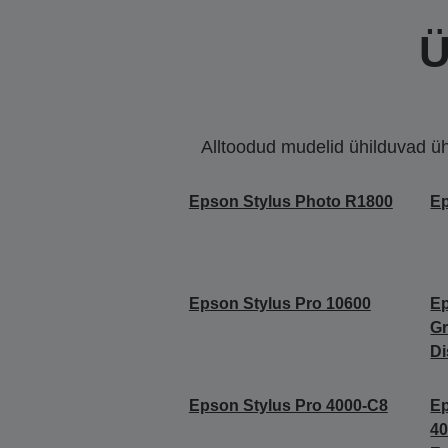
Ü
Alltoodud mudelid ühilduvad ühe 
Epson Stylus Photo R1800
Ep
Epson Stylus Pro 10600
Ep
Gr
Di
Epson Stylus Pro 4000-C8
Ep
40