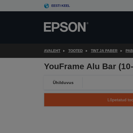
Skip
EESTI KEEL
to
main
content
AVALEHT
TOOTED
TINT JA PABER
PAB
YouFrame Alu Bar (10
Ühilduvus
Lõpetatud too