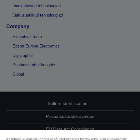
Innovatiivsed tehnoloogiad
Jätkusuutlikud tehnoloogiad
Company
Executive Team
Epson Europe Electronics
Digigraphie
Printimine otse kangale
Global
Sellers Identification
Privaatsusteabe avaldus
EU Data Act Compliance
Kasutame küpsiseid veebisaidi nõuetekohaseks toimimiseks, sisu ja reklaamide