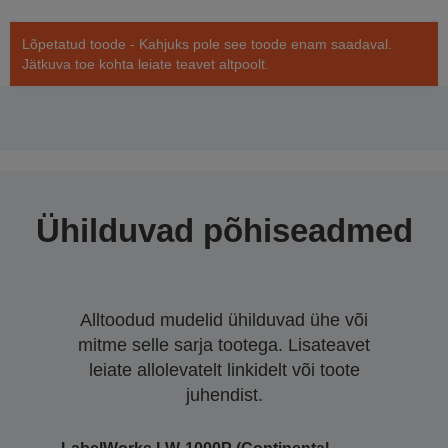
Lõpetatud toode - Kahjuks pole see toode enam saadaval.
Jätkuva toe kohta leiate teavet altpoolt.
Ühilduvad põhiseadmed
Alltoodud mudelid ühilduvad ühe või
mitme selle sarja tootega. Lisateavet
leiate allolevatelt linkidelt või toote
juhendist.