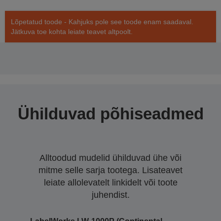
Lõpetatud toode - Kahjuks pole see toode enam saadaval.
Jätkuva toe kohta leiate teavet altpoolt.
Ühilduvad põhiseadmed
Alltoodud mudelid ühilduvad ühe või
mitme selle sarja tootega. Lisateavet
leiate allolevatelt linkidelt või toote
juhendist.